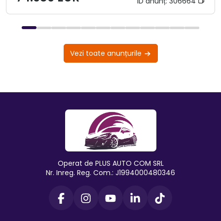
ID anunț:
306664
Vezi toate anunțurile
Operat de PLUS AUTO COM SRL
Nr. Inreg. Reg. Com.: J1994000480346