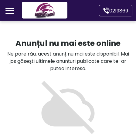
Mergi direct la conținutul principal
0219869
Acasă
Anunțul nu mai este online
Autoturisme
Ne pare rău, acest anunț nu mai este disponibil. Mai
jos găsești ultimele anunțuri publicate care te-ar
Motociclete
putea interesa.
Autoutilitare
Alte tipuri vehicule
Despre Noi
Contact