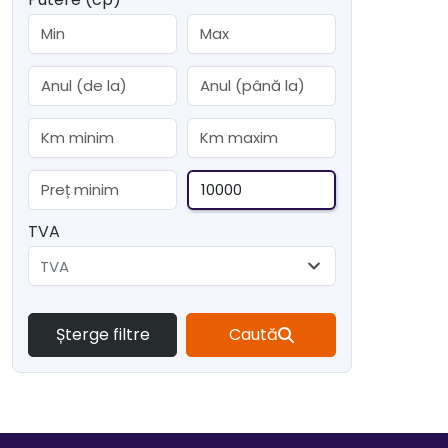
TVA
TVA
Șterge filtre
Caută