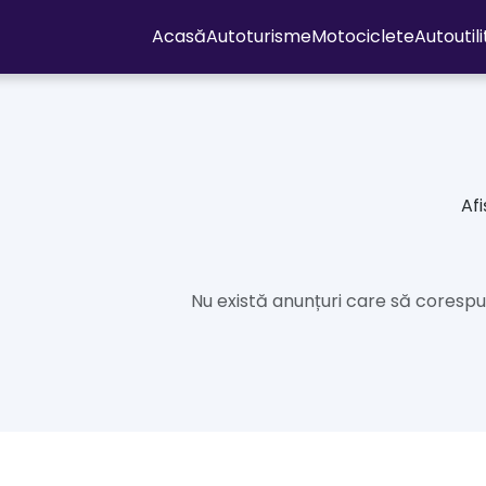
Acasă
Autoturisme
Motociclete
Autoutil
Afi
Nu există anunțuri care să corespun