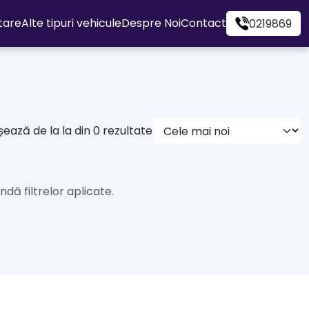
itare
Alte tipuri vehicule
Despre Noi
Contact
0219869
șează de la la din 0 rezultate
dă filtrelor aplicate.