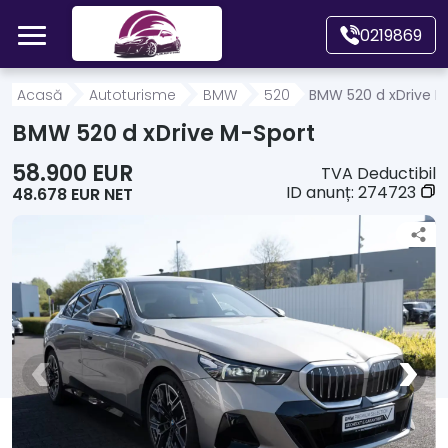
Mergi direct la conținutul principal
0219869
Acasă
Acasă
Autoturisme
BMW
520
BMW 520 d xDrive M
BMW 520 d xDrive M-Sport
Autoturisme
58.900 EUR
TVA Deductibil
ID anunț:
274723
48.678 EUR NET
Motociclete
Autoutilitare
Alte tipuri vehicule
Despre Noi
Contact