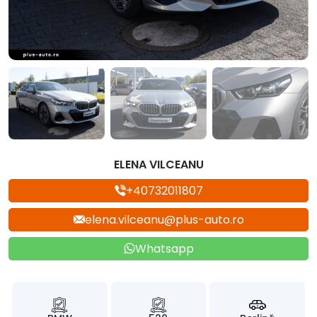
ELENA VILCEANU
+40732011807
elena.vilceanu@plus-auto.ro
Whatsapp