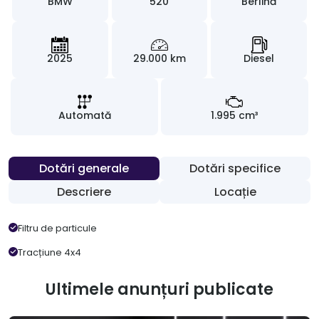
BMW
520
Berlină
2025
29.000 km
Diesel
Automată
1.995 cm³
Dotări generale
Dotări specifice
Descriere
Locație
Filtru de particule
Tracțiune 4x4
Ultimele anunțuri publicate