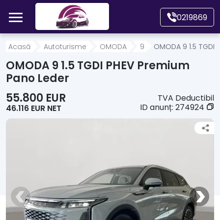
Mergi direct la conținutul principal
0219869
Acasă
Acasă
Autoturisme
OMODA
9
OMODA 9 1.5 TGDI 
OMODA 9 1.5 TGDI PHEV Premium
Autoturisme
Pano Leder
55.800 EUR
TVA Deductibil
Motociclete
ID anunț:
274924
46.116 EUR NET
Autoutilitare
Alte tipuri vehicule
Despre Noi
Contact