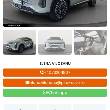
ELENA VILCEANU
+40732011807
elena.vilceanu@plus-auto.ro
Whatsapp