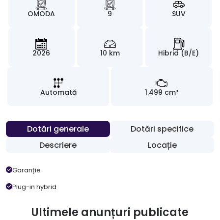
OMODA
9
SUV
2026
10 km
Hibrid (B/E)
Automată
1.499 cm³
Dotări generale
Dotări specifice
Descriere
Locație
Garanție
Plug-in hybrid
Ultimele anunțuri publicate