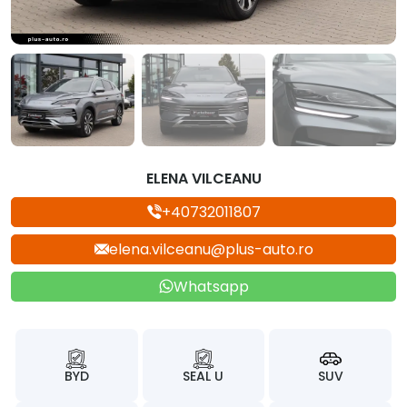
ELENA VILCEANU
+40732011807
elena.vilceanu@plus-auto.ro
Whatsapp
BYD
SEAL U
SUV