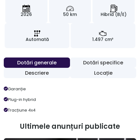
2026
50 km
Hibrid (B/E)
Automată
1.497 cm³
Dotări generale
Dotări specifice
Descriere
Locație
Garanție
Plug-in hybrid
Tracțiune 4x4
Ultimele anunțuri publicate