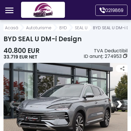
Mergi direct la conținutul principal
0219869
Acasă
Acasă
Autoturisme
BYD
SEAL U
BYD SEAL U DM-i D
BYD SEAL U DM-i Design
Autoturisme
40.800 EUR
TVA Deductibil
ID anunț:
274953
33.719 EUR NET
Motociclete
Autoutilitare
Alte tipuri vehicule
Despre Noi
Contact