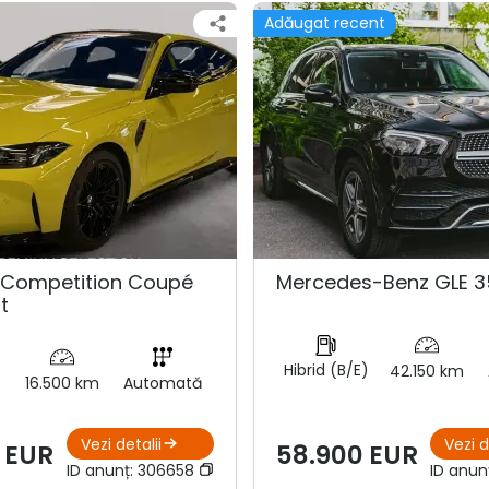
Adăugat recent
Competition Coupé
Mercedes-Benz GLE 3
t
Hibrid (B/E)
42.150 km
16.500 km
Automată
Vezi detalii
Vezi d
 EUR
58.900 EUR
ID anunț:
306658
ID anun