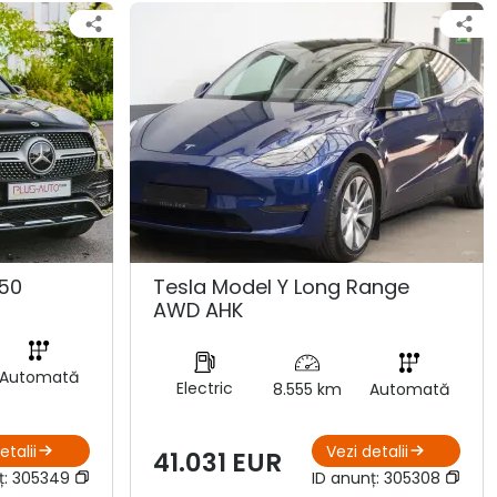
50
Tesla Model Y Long Range
AWD AHK
Automată
Electric
8.555 km
Automată
etalii
Vezi detalii
41.031 EUR
ț:
305349
ID anunț:
305308