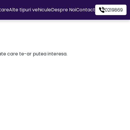
itare
Alte tipuri vehicule
Despre Noi
Contact
0219869
cate care te-ar putea interesa.