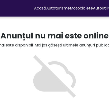
Acasă
Autoturisme
Motociclete
Autoutil
Anunțul nu mai este online
i este disponibil. Mai jos găsești ultimele anunțuri publi