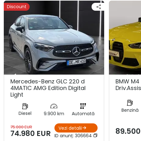
Discount
Mercedes-Benz GLC 220 d
BMW M4 
4MATIC AMG Edition Digital
Driv.Assis
Light
Benzină
Diesel
9.900 km
Automată
75.000 EUR
Vezi detalii
89.500
74.980 EUR
ID anunț:
306664