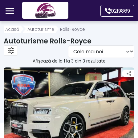
Mergi direct la conținutul principal
0219869
Acasă
Acasă
Autoturisme
Rolls-Royce
Autoturisme Rolls-Royce
Autoturisme
Afișează de la 1 la 3 din 3 rezultate
Motociclete
Autoutilitare
Alte tipuri vehicule
Despre Noi
Contact