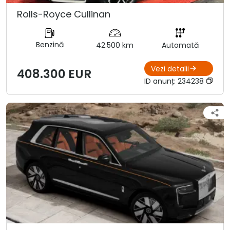
Rolls-Royce Cullinan
Benzină
42.500 km
Automată
Vezi detalii
408.300 EUR
ID anunț:
234238