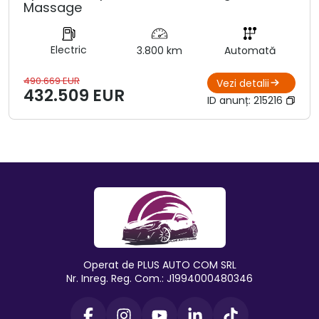
Massage
Electric
3.800 km
Automată
490.669 EUR
Vezi detalii
432.509 EUR
ID anunț:
215216
Operat de PLUS AUTO COM SRL
Nr. Inreg. Reg. Com.: J1994000480346