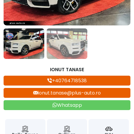
IONUT TANASE
+40764718538
ionut.tanase@plus-auto.ro
Whatsapp