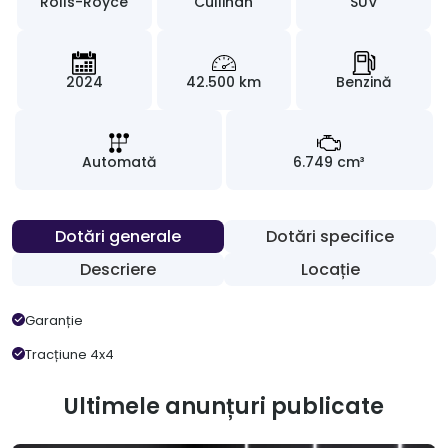
Rolls-Royce
Cullinan
SUV
2024
42.500 km
Benzină
Automată
6.749 cm³
Dotări generale
Dotări specifice
Descriere
Locație
Garanție
Tracțiune 4x4
Ultimele anunțuri publicate