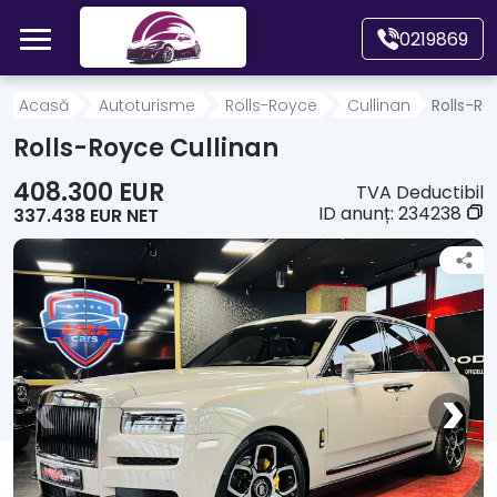
Mergi direct la conținutul principal
0219869
Acasă
Acasă
Autoturisme
Rolls-Royce
Cullinan
Rolls-Ro
Rolls-Royce Cullinan
Autoturisme
408.300 EUR
TVA Deductibil
ID anunț:
234238
337.438 EUR NET
Motociclete
Autoutilitare
Alte tipuri vehicule
Despre Noi
Contact