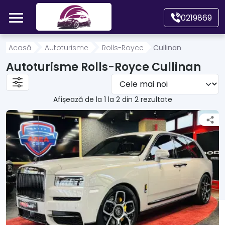
Mergi direct la conținutul principal
0219869
Acasă
Acasă
Autoturisme
Rolls-Royce
Cullinan
Autoturisme Rolls-Royce Cullinan
Autoturisme
Afișează de la 1 la 2 din 2 rezultate
Motociclete
Autoutilitare
Alte tipuri vehicule
Despre Noi
Contact