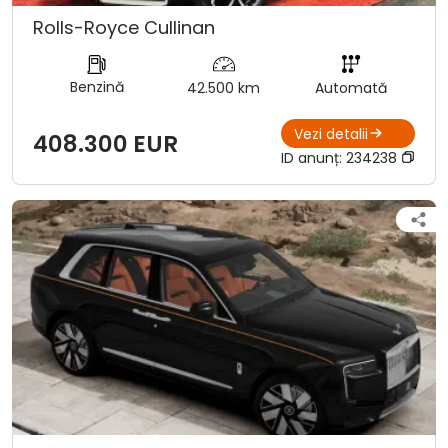
Rolls-Royce Cullinan
Benzină
42.500 km
Automată
Vezi detalii
408.300 EUR
ID anunț:
234238