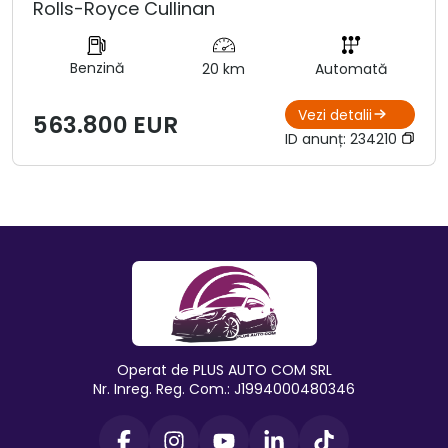
Rolls-Royce Cullinan
Benzină
20 km
Automată
Vezi detalii
563.800 EUR
ID anunț:
234210
Operat de PLUS AUTO COM SRL
Nr. Inreg. Reg. Com.: J1994000480346