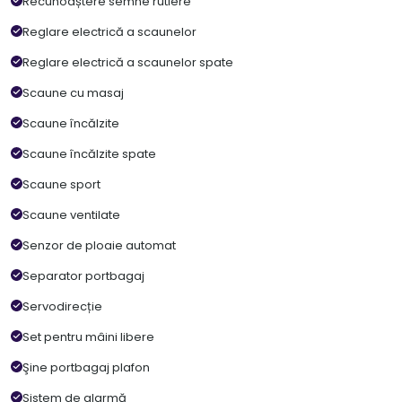
Recunoaștere semne rutiere
Reglare electrică a scaunelor
Reglare electrică a scaunelor spate
Scaune cu masaj
Scaune încălzite
Scaune încălzite spate
Scaune sport
Scaune ventilate
Senzor de ploaie automat
Separator portbagaj
Servodirecție
Set pentru mâini libere
Şine portbagaj plafon
Sistem de alarmă