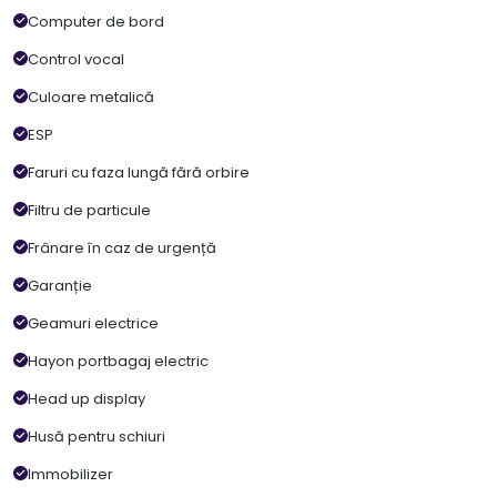
Computer de bord
Control vocal
Culoare metalică
ESP
Faruri cu faza lungă fără orbire
Filtru de particule
Frânare în caz de urgență
Garanție
Geamuri electrice
Hayon portbagaj electric
Head up display
Husă pentru schiuri
Immobilizer