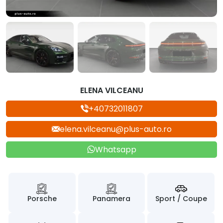
ELENA VILCEANU
+40732011807
elena.vilceanu@plus-auto.ro
Whatsapp
Porsche
Panamera
Sport / Coupe