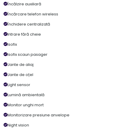
Încălzire auxiliară
Încărcare telefon wireless
Închidere centralizată
Intrare fără cheie
Isofix
Isofix scaun pasager
Jante de aliaj
Jante de oțel
Light sensor
Lumină ambientală
Monitor unghi mort
Monitorizare presiune anvelope
Night vision