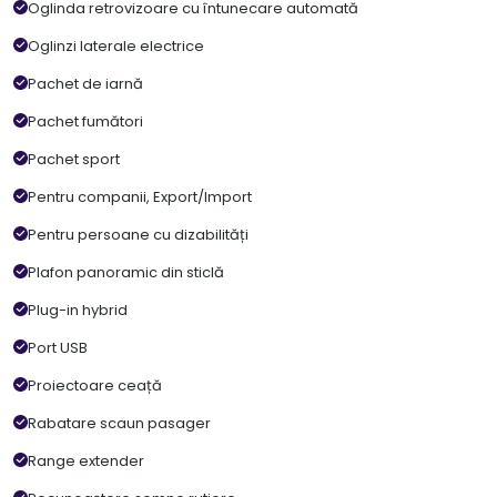
Oglinda retrovizoare cu întunecare automată
Oglinzi laterale electrice
Pachet de iarnă
Pachet fumători
Pachet sport
Pentru companii, Export/Import
Pentru persoane cu dizabilități
Plafon panoramic din sticlă
Plug-in hybrid
Port USB
Proiectoare ceață
Rabatare scaun pasager
Range extender