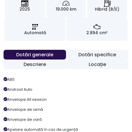
2025
19.000 km
Hibrid (B/E)
Automată
2.894 cm³
Dotări generale
Dotări specifice
Descriere
Locație
ABS
Android Auto
Anvelope All season
Anvelope de iarnă
Anvelope de vară
Apelare automată în caz de urgență