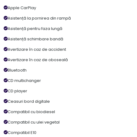
Apple CarPlay
Asistență la pornirea din rampă
Asistență pentru faza lungă
Asistență schimbare bandă
Avertizare în caz de accident
Avertizare în caz de oboseală
Bluetooth
CD multichanger
CD player
Ceasuri bord digitale
Compatibil cu biodiesel
Compatibil cu ulei vegetal
Compatibil E10