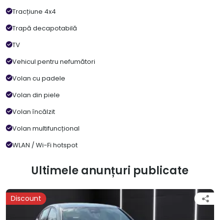
Tracțiune 4x4
Trapă decapotabilă
TV
Vehicul pentru nefumători
Volan cu padele
Volan din piele
Volan încălzit
Volan multifuncțional
WLAN / Wi-Fi hotspot
Ultimele anunțuri publicate
Discount