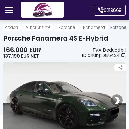
Mergi direct la conținutul principal
0219869
Acasă
Acasă
Autoturisme
Porsche
Panamera
Porsche 
Porsche Panamera 4S E-Hybrid
Autoturisme
166.000 EUR
TVA Deductibil
ID anunț:
285424
137.190 EUR NET
Motociclete
Autoutilitare
Alte tipuri vehicule
Despre Noi
Contact