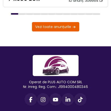
ID anunț:
306664
Vezi toate anunțurile
Operat de PLUS AUTO COM SRL
Nr. Inreg. Reg. Com.: J1994000480346