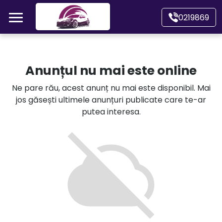
Mergi direct la conținutul principal
0219869
Acasă
Anunțul nu mai este online
Autoturisme
Ne pare rău, acest anunț nu mai este disponibil. Mai
jos găsești ultimele anunțuri publicate care te-ar
Motociclete
putea interesa.
Autoutilitare
Alte tipuri vehicule
Despre Noi
Contact