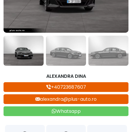
ALEXANDRA DINA
+40723687607
alexandra@plus-auto.ro
Whatsapp