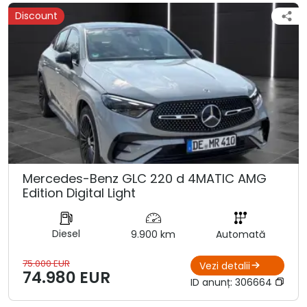
Discount
Mercedes-Benz GLC 220 d 4MATIC AMG
Edition Digital Light
Diesel
9.900 km
Automată
75.000 EUR
Vezi detalii
74.980 EUR
ID anunț:
306664