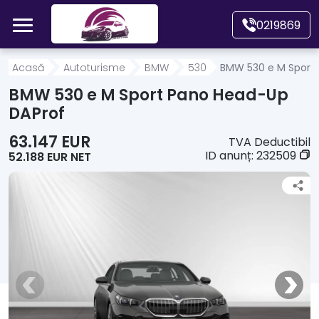
Mergi direct la conținutul principal
0219869
Acasă
Acasă
Autoturisme
BMW
530
BMW 530 e M Sport
BMW 530 e M Sport Pano Head-Up
Autoturisme
DAProf
63.147 EUR
TVA Deductibil
Motociclete
ID anunț:
232509
52.188 EUR NET
Autoutilitare
Alte tipuri vehicule
Despre Noi
Contact