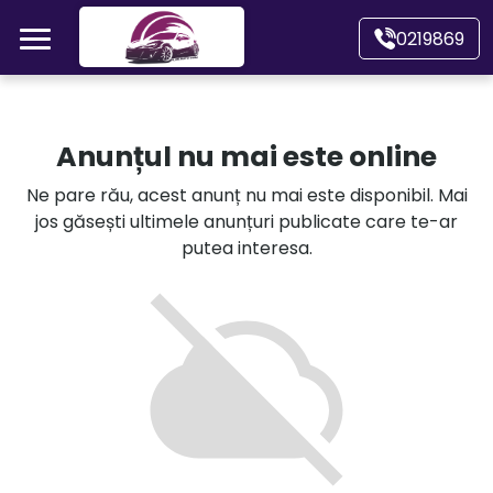
Mergi direct la conținutul principal
0219869
Acasă
Anunțul nu mai este online
Autoturisme
Ne pare rău, acest anunț nu mai este disponibil. Mai
jos găsești ultimele anunțuri publicate care te-ar
Motociclete
putea interesa.
Autoutilitare
Alte tipuri vehicule
Despre Noi
Contact