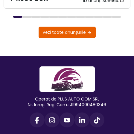
ID anunț:
306664
Vezi toate anunțurile
Operat de PLUS AUTO COM SRL
Nr. Inreg. Reg. Com.: J1994000480346