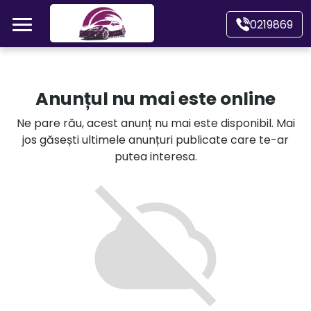
Mergi direct la conținutul principal
0219869
Acasă
Anunțul nu mai este online
Autoturisme
Ne pare rău, acest anunț nu mai este disponibil. Mai
jos găsești ultimele anunțuri publicate care te-ar
Motociclete
putea interesa.
Autoutilitare
Alte tipuri vehicule
Despre Noi
Contact