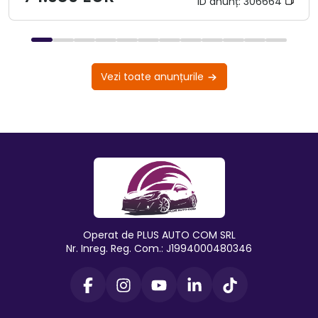
ID anunț:
306664
Vezi toate anunțurile
Operat de PLUS AUTO COM SRL
Nr. Inreg. Reg. Com.: J1994000480346