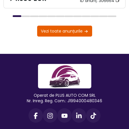
ID anunț:
306664
Vezi toate anunțurile
Operat de PLUS AUTO COM SRL
Nr. Inreg. Reg. Com.: J1994000480346