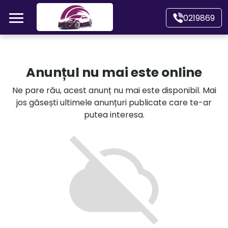
Mergi direct la conținutul principal
0219869
Acasă
Anunțul nu mai este online
Autoturisme
Ne pare rău, acest anunț nu mai este disponibil. Mai
jos găsești ultimele anunțuri publicate care te-ar
Motociclete
putea interesa.
Autoutilitare
Alte tipuri vehicule
Despre Noi
Contact