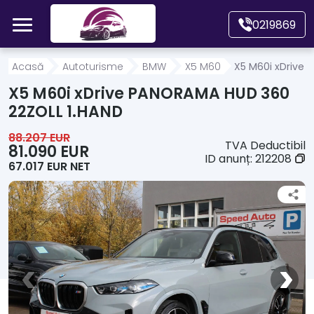
Mergi direct la conținutul principal
0219869
Acasă
Acasă
Autoturisme
BMW
X5 M60
X5 M60i xDrive 
X5 M60i xDrive PANORAMA HUD 360
Autoturisme
22ZOLL 1.HAND
88.207 EUR
TVA Deductibil
Motociclete
81.090 EUR
ID anunț:
212208
67.017 EUR NET
Autoutilitare
Alte tipuri vehicule
Despre Noi
Contact