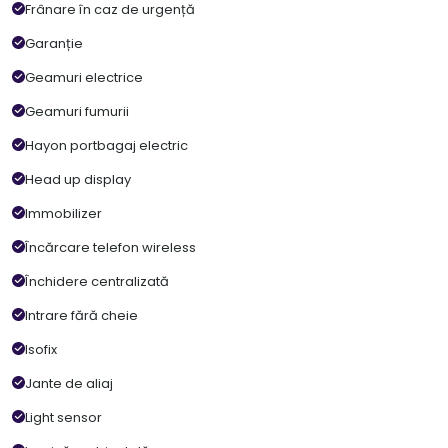
Frânare în caz de urgență
Garanție
Geamuri electrice
Geamuri fumurii
Hayon portbagaj electric
Head up display
Immobilizer
Încărcare telefon wireless
Închidere centralizată
Intrare fără cheie
Isofix
Jante de aliaj
Light sensor