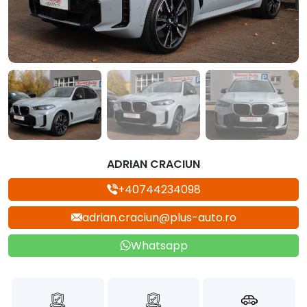
ADRIAN CRACIUN
+40744234098
adrian.craciun@plus-auto.ro
Whatsapp