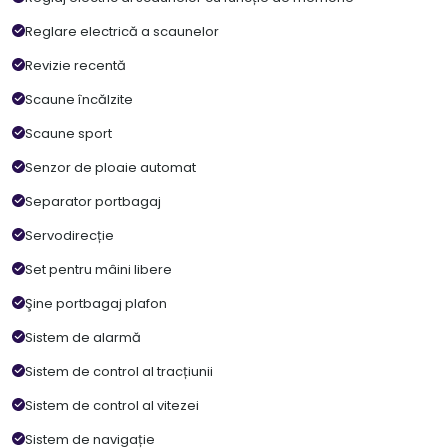
Reglare electrică a scaunelor
Revizie recentă
Scaune încălzite
Scaune sport
Senzor de ploaie automat
Separator portbagaj
Servodirecție
Set pentru mâini libere
Şine portbagaj plafon
Sistem de alarmă
Sistem de control al tracțiunii
Sistem de control al vitezei
Sistem de navigație