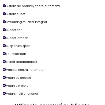
Sistem de pornire/oprire automată
Sistem sunet
Streaming muzical integrat
Suport cot
Suport lombar
Suspensie sport
Touchscreen
Trapă decapotabilă
Vehicul pentru nefumători
Volan cu padele
Volan din piele
Volan multifuncțional