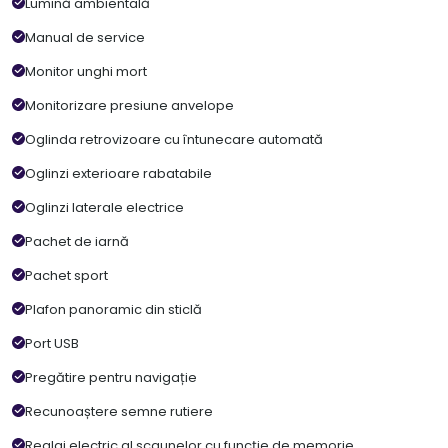
Lumină ambientală
Manual de service
Monitor unghi mort
Monitorizare presiune anvelope
Oglinda retrovizoare cu întunecare automată
Oglinzi exterioare rabatabile
Oglinzi laterale electrice
Pachet de iarnă
Pachet sport
Plafon panoramic din sticlă
Port USB
Pregătire pentru navigație
Recunoaștere semne rutiere
Reglaj electric al scaunelor cu funcție de memorie