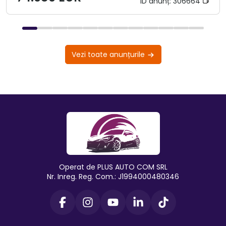
ID anunț:
306664
Vezi toate anunțurile
Operat de PLUS AUTO COM SRL
Nr. Inreg. Reg. Com.: J1994000480346