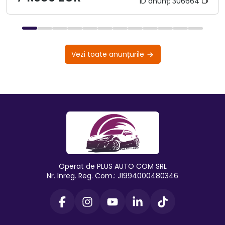
ID anunț:
306664
Vezi toate anunțurile
Operat de PLUS AUTO COM SRL
Nr. Inreg. Reg. Com.: J1994000480346