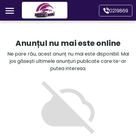
Mergi direct la conținutul principal
0219869
Acasă
Anunțul nu mai este online
Autoturisme
Ne pare rău, acest anunț nu mai este disponibil. Mai
jos găsești ultimele anunțuri publicate care te-ar
Motociclete
putea interesa.
Autoutilitare
Alte tipuri vehicule
Despre Noi
Contact