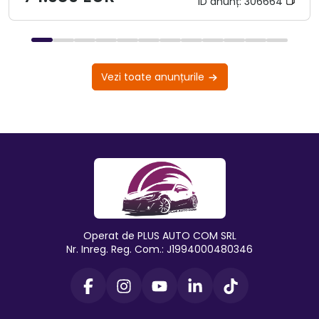
ID anunț:
306664
Vezi toate anunțurile
Operat de PLUS AUTO COM SRL
Nr. Inreg. Reg. Com.: J1994000480346