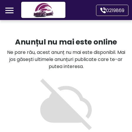
Mergi direct la conținutul principal
0219869
Acasă
Anunțul nu mai este online
Autoturisme
Ne pare rău, acest anunț nu mai este disponibil. Mai
jos găsești ultimele anunțuri publicate care te-ar
Motociclete
putea interesa.
Autoutilitare
Alte tipuri vehicule
Despre Noi
Contact