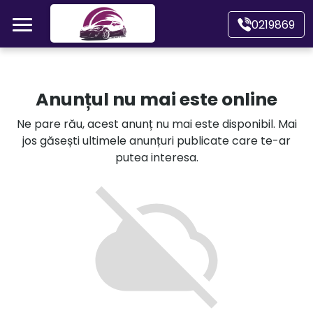
Mergi direct la conținutul principal
0219869
Acasă
Anunțul nu mai este online
Autoturisme
Ne pare rău, acest anunț nu mai este disponibil. Mai
jos găsești ultimele anunțuri publicate care te-ar
Motociclete
putea interesa.
Autoutilitare
Alte tipuri vehicule
Despre Noi
Contact