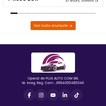
ID anunț:
306664
Vezi toate anunțurile
Operat de PLUS AUTO COM SRL
Nr. Inreg. Reg. Com.: J1994000480346