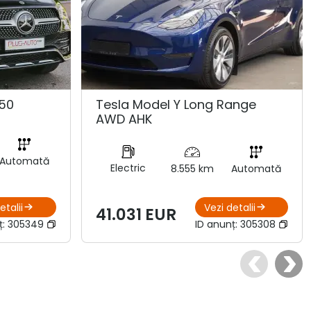
50
Tesla Model Y Long Range
AWD AHK
Automată
Electric
8.555 km
Automată
etalii
Vezi detalii
41.031 EUR
ț:
305349
ID anunț:
305308