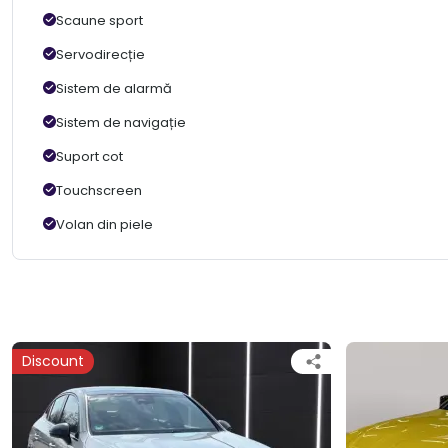
Scaune sport
Servodirecție
Sistem de alarmă
Sistem de navigație
Suport cot
Touchscreen
Volan din piele
Discount