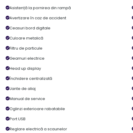
Asistență la pornirea din rampă
Avertizare în caz de accident
Ceasuri bord digitale
Culoare metalică
Filtru de particule
Geamuri electrice
Head up display
Închidere centralizată
Jante de aliaj
Manual de service
Oglinzi exterioare rabatabile
Port USB
Reglare electrică a scaunelor