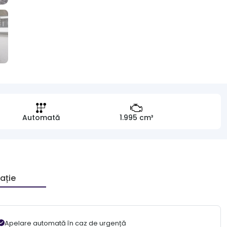
Automată
1.995 cm³
ație
Apelare automată în caz de urgență