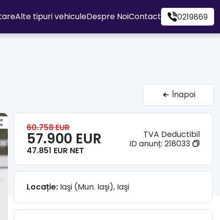
itare
Alte tipuri vehicule
Despre Noi
Contact
0219869
Înapoi
60.758 EUR
TVA Deductibil
57.900 EUR
ID anunț:
218033
47.851 EUR NET
Locație:
Iaşi (Mun. Iaşi), Iaşi