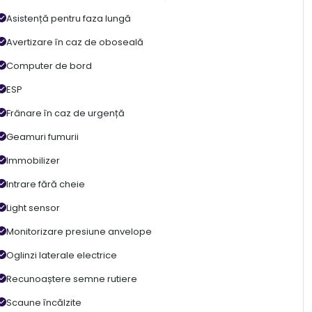
Asistență pentru faza lungă
Avertizare în caz de oboseală
Computer de bord
ESP
Frânare în caz de urgență
Geamuri fumurii
Immobilizer
Intrare fără cheie
Light sensor
Monitorizare presiune anvelope
Oglinzi laterale electrice
Recunoaștere semne rutiere
Scaune încălzite