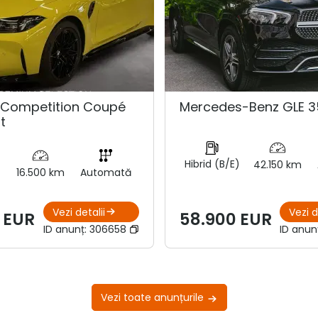
Competition Coupé
Mercedes-Benz GLE 3
t
Hibrid (B/E)
42.150 km
16.500 km
Automată
Vezi detalii
Vezi d
 EUR
58.900 EUR
ID anunț:
306658
ID anun
Vezi toate anunțurile