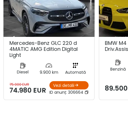
Mercedes-Benz GLC 220 d
BMW M4 
4MATIC AMG Edition Digital
Driv.Assis
Light
Benzină
Diesel
9.900 km
Automată
75.000 EUR
Vezi detalii
89.500
74.980 EUR
ID anunț:
306664