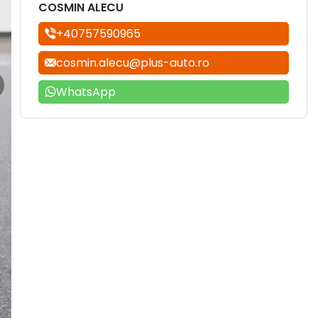
COSMIN ALECU
+40757590965
cosmin.alecu@plus-auto.ro
WhatsApp