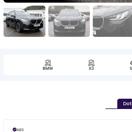
BMW
X3
Dot
ABS