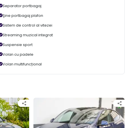
Separator portbagaj
Şine portbagaj plafon
Sistem de control al vitezei
Streaming muzical integrat
Suspensie sport
Volan cu padele
Volan multifuncțional