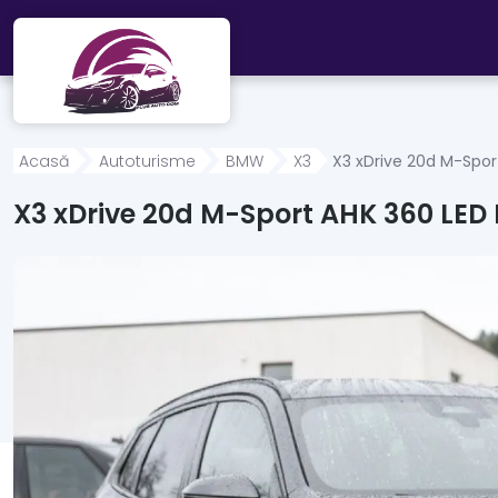
Mergi direct la conținutul principal
Acasă
Autoturisme
BMW
X3
X3 xDrive 20d M-Spor
X3 xDrive 20d M-Sport AHK 360 LE