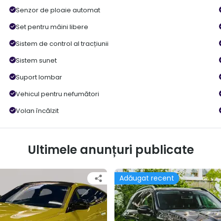
Senzor de ploaie automat
Set pentru mâini libere
Sistem de control al tracțiunii
Sistem sunet
Suport lombar
Vehicul pentru nefumători
Volan încălzit
Ultimele anunțuri publicate
Adăugat recent