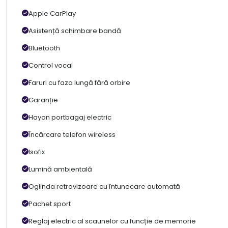
Apple CarPlay
Asistență schimbare bandă
Bluetooth
Control vocal
Faruri cu faza lungă fără orbire
Garanție
Hayon portbagaj electric
Încărcare telefon wireless
Isofix
Lumină ambientală
Oglinda retrovizoare cu întunecare automată
Pachet sport
Reglaj electric al scaunelor cu funcție de memorie