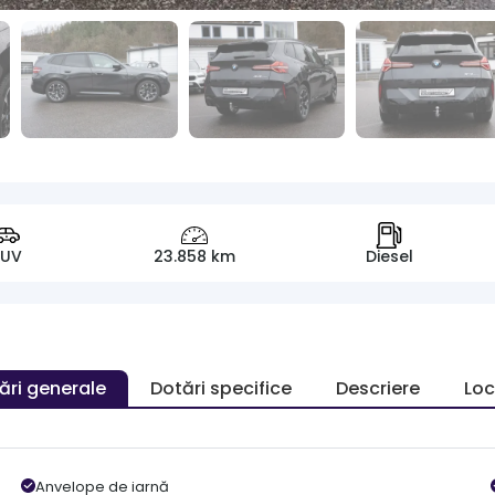
SUV
23.858 km
Diesel
ări generale
Dotări specifice
Descriere
Loc
Anvelope de iarnă