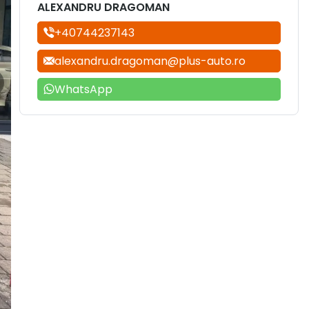
ALEXANDRU DRAGOMAN
+40744237143
alexandru.dragoman@plus-auto.ro
WhatsApp