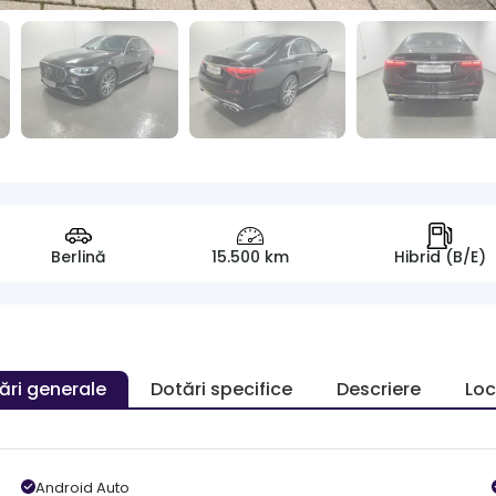
Berlină
15.500 km
Hibrid (B/E)
ări generale
Dotări specifice
Descriere
Loc
Android Auto