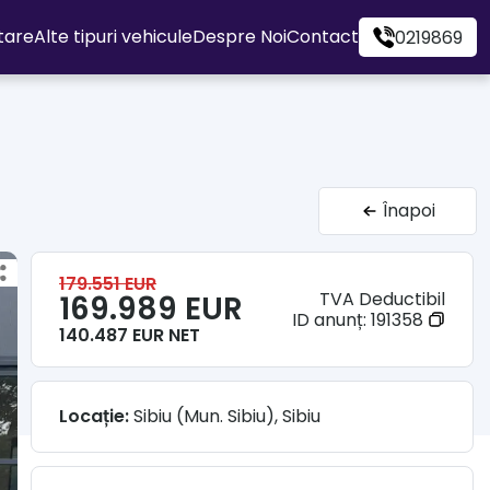
itare
Alte tipuri vehicule
Despre Noi
Contact
0219869
Înapoi
179.551 EUR
TVA Deductibil
169.989 EUR
ID anunț:
191358
140.487 EUR NET
Locație:
Sibiu (Mun. Sibiu), Sibiu