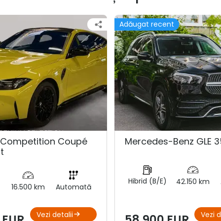
Adăugat recent
Competition Coupé
Mercedes-Benz GLE 3
t
Hibrid (B/E)
42.150 km
16.500 km
Automată
Vezi detalii
Vezi d
 EUR
58.900 EUR