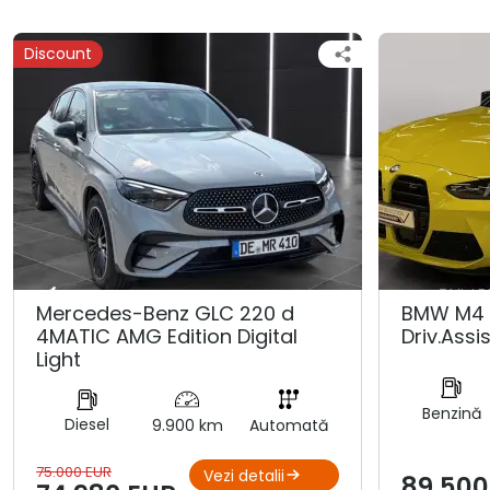
Discount
Mercedes-Benz GLC 220 d
BMW M4 
4MATIC AMG Edition Digital
Driv.Assis
Light
Benzină
Diesel
9.900 km
Automată
75.000 EUR
Vezi detalii
89.500