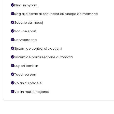
Plug-in hybrid
Reglaj electric al scaunelor cu funcție de memorie
Scaune cu masaj
Scaune sport
Servodirecție
Sistem de control al tracțiunii
Sistem de pornire/oprire automată
Suport lombar
Touchscreen
Volan cu padele
Volan multifuncțional