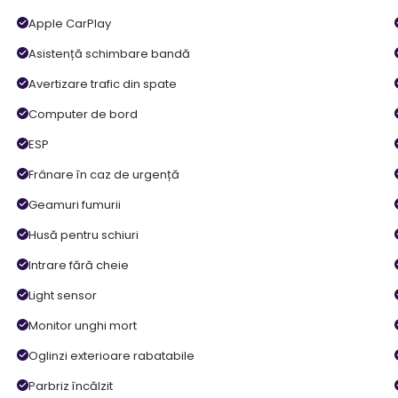
Apple CarPlay
Asistență schimbare bandă
Avertizare trafic din spate
Computer de bord
ESP
Frânare în caz de urgență
Geamuri fumurii
Husă pentru schiuri
Intrare fără cheie
Light sensor
Monitor unghi mort
Oglinzi exterioare rabatabile
Parbriz încălzit