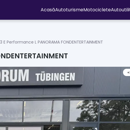
Acasă
Autoturisme
Motociclete
Autoutil
63 E Performance L PANORAMA FONDENTERTAINMENT
FONDENTERTAINMENT