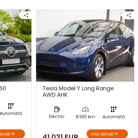
50
Tesla Model Y Long Range
AWD AHK
Automată
Electric
8.555 km
Automată
etalii
Vezi detalii
41.031 EUR