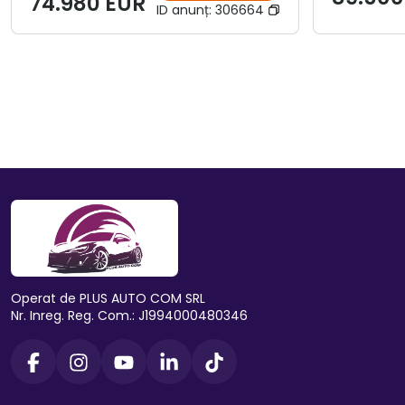
74.980 EUR
ID anunț:
306664
Operat de PLUS AUTO COM SRL
Nr. Inreg. Reg. Com.: J1994000480346