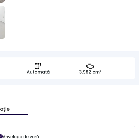
Automată
3.982 cm³
ație
Anvelope de vară