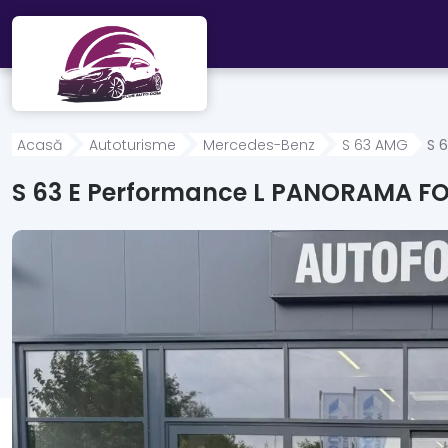
Mergi direct la conținutul principal
Acasă
Autoturisme
Mercedes-Benz
S 63 AMG
S 
S 63 E Performance L PANORAMA 