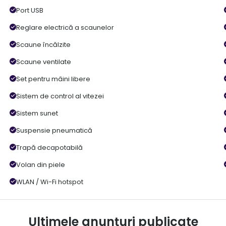
Port USB
Reglare electrică a scaunelor
Scaune încălzite
Scaune ventilate
Set pentru mâini libere
Sistem de control al vitezei
Sistem sunet
Suspensie pneumatică
Trapă decapotabilă
Volan din piele
WLAN / Wi-Fi hotspot
Ultimele anunțuri publicate