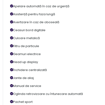
Apelare automată în caz de urgență
Asistență pentru faza lungă
Avertizare în caz de oboseală
Ceasuri bord digitale
Culoare metalică
Filtru de particule
Geamuri electrice
Head up display
Închidere centralizată
Jante de aliaj
Manual de service
Oglinda retrovizoare cu întunecare automată
Pachet sport