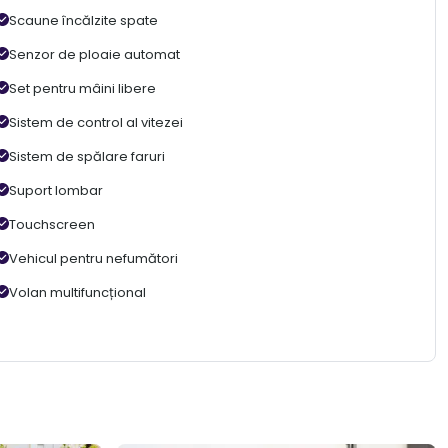
Scaune încălzite spate
Senzor de ploaie automat
Set pentru mâini libere
Sistem de control al vitezei
Sistem de spălare faruri
Suport lombar
Touchscreen
Vehicul pentru nefumători
Volan multifuncțional