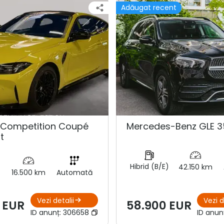
Adăugat recent
Competition Coupé
Mercedes-Benz GLE 3
t
Hibrid (B/E)
42.150 km
16.500 km
Automată
Vezi detalii
Vezi d
 EUR
58.900 EUR
ID anunț:
306658
ID anun