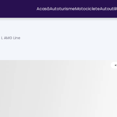
Acasă
Autoturisme
Motociclete
Autoutil
d L AMG Line