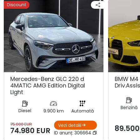
Discount
Mercedes-Benz GLC 220 d
BMW M4 
4MATIC AMG Edition Digital
Driv.Assis
Light
Benzină
Diesel
9.900 km
Automată
75.000 EUR
Vezi detalii
89.500
74.980 EUR
ID anunț:
306664