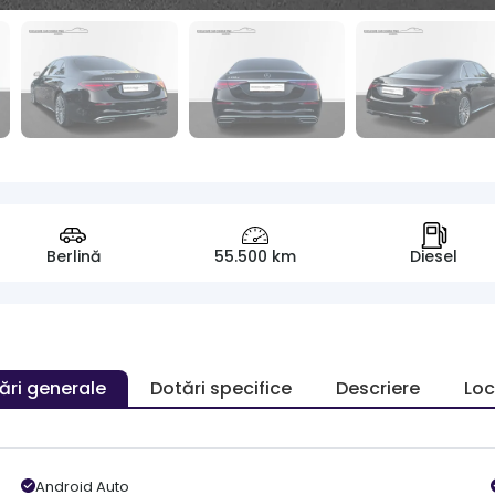
Berlină
55.500 km
Diesel
ări generale
Dotări specifice
Descriere
Loc
Android Auto