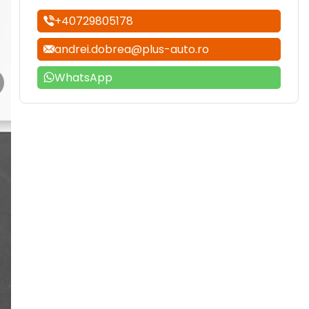
+40729805178
andrei.dobrea@plus-auto.ro
WhatsApp