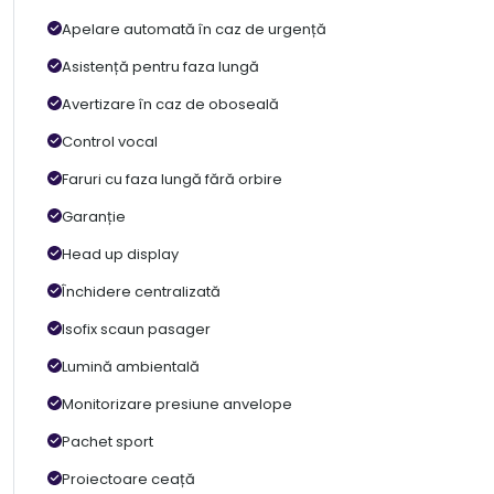
Apelare automată în caz de urgență
Asistență pentru faza lungă
Avertizare în caz de oboseală
Control vocal
Faruri cu faza lungă fără orbire
Garanție
Head up display
Închidere centralizată
Isofix scaun pasager
Lumină ambientală
Monitorizare presiune anvelope
Pachet sport
Proiectoare ceață