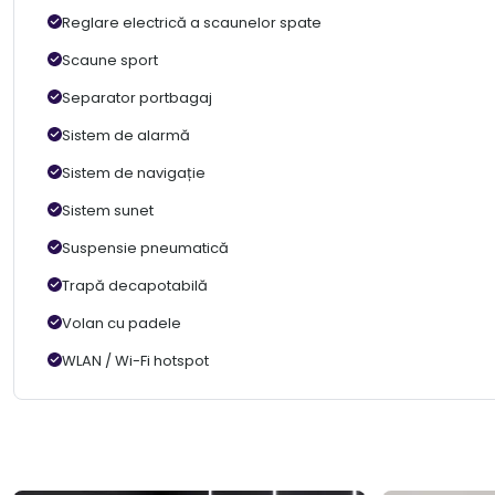
Reglare electrică a scaunelor spate
Scaune sport
Separator portbagaj
Sistem de alarmă
Sistem de navigație
Sistem sunet
Suspensie pneumatică
Trapă decapotabilă
Volan cu padele
WLAN / Wi-Fi hotspot