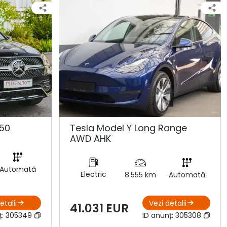
50
Tesla Model Y Long Range
AWD AHK
Automată
Electric
8.555 km
Automată
etalii
Vezi detalii
41.031 EUR
ț:
305349
ID anunț:
305308