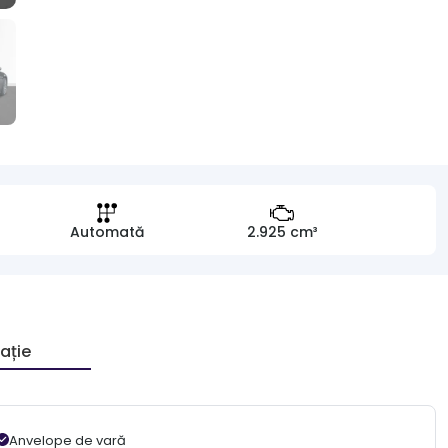
Automată
2.925 cm³
ație
Anvelope de vară