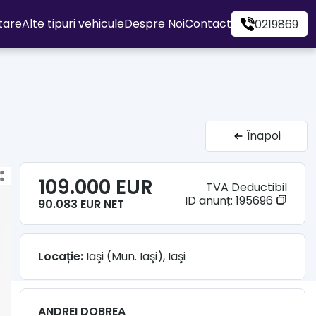
itare
Alte tipuri vehicule
Despre Noi
Contact
0219869
Înapoi
109.000 EUR
TVA Deductibil
ID anunț:
195696
90.083 EUR NET
Locație:
Iaşi (Mun. Iaşi), Iaşi
ANDREI DOBREA