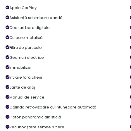
Apple CarPlay
Asistență schimbare bandă
Ceasuri bord digitale
Culoare metalică
Filtru de particule
Geamuri electrice
Immobilizer
Intrare fără cheie
Jante de aliaj
Manual de service
Oglinda retrovizoare cu întunecare automată
Plafon panoramic din sticlă
Recunoaștere semne rutiere