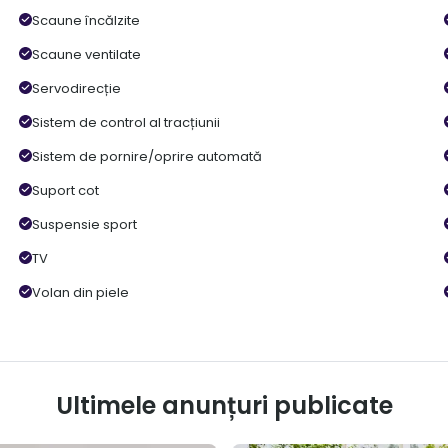
Scaune încălzite
Scaune ventilate
Servodirecție
Sistem de control al tracțiunii
Sistem de pornire/oprire automată
Suport cot
Suspensie sport
TV
Volan din piele
Ultimele anunțuri publicate