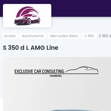
Mergi direct la conținutul principal
Acasă
Autoturisme
Mercedes-Benz
S 350
S 350 
S 350 d L AMG Line