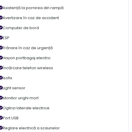
Asistență la pornirea din rampă
Avertizare în caz de accident
Computer de bord
ESP
Frânare în caz de urgență
Hayon portbagaj electric
Încărcare telefon wireless
Isofix
Light sensor
Monitor unghi mort
Oglinzi laterale electrice
Port USB
Reglare electrică a scaunelor