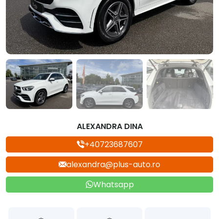
ALEXANDRA DINA
+40723687607
alexandra@plus-auto.ro
Whatsapp