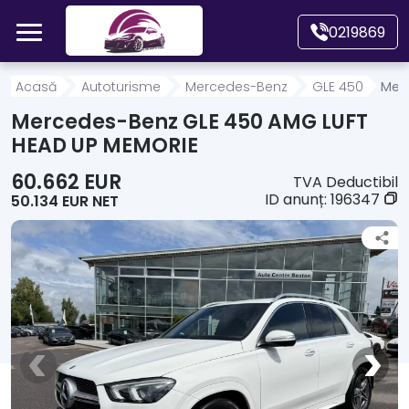
Mergi direct la conținutul principal
0219869
Acasă
Acasă
Autoturisme
Mercedes-Benz
GLE 450
Mer
Mercedes-Benz GLE 450 AMG LUFT
Autoturisme
HEAD UP MEMORIE
60.662 EUR
TVA Deductibil
Motociclete
ID anunț:
196347
50.134 EUR NET
Autoutilitare
Alte tipuri vehicule
Despre Noi
Contact