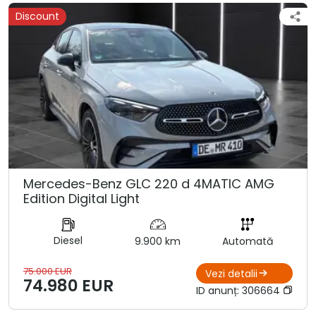
Discount
Mercedes-Benz GLC 220 d 4MATIC AMG
Edition Digital Light
Diesel
9.900 km
Automată
75.000 EUR
Vezi detalii
74.980 EUR
ID anunț:
306664