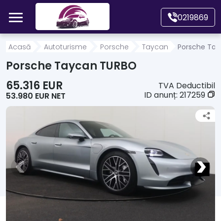
Mergi direct la conținutul principal
0219869
Acasă
Acasă
Autoturisme
Porsche
Taycan
Porsche Ta
Porsche Taycan TURBO
Autoturisme
65.316 EUR
TVA Deductibil
ID anunț:
217259
53.980 EUR NET
Motociclete
Autoutilitare
Alte tipuri vehicule
Despre Noi
Contact