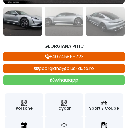
GEORGIANA PITIC
+40745856723
georgiana@plus-auto.ro
Whatsapp
Porsche
Taycan
Sport / Coupe