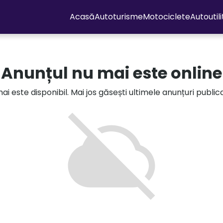
Acasă
Autoturisme
Motociclete
Autoutil
Anunțul nu mai este online
i este disponibil. Mai jos găsești ultimele anunțuri publi