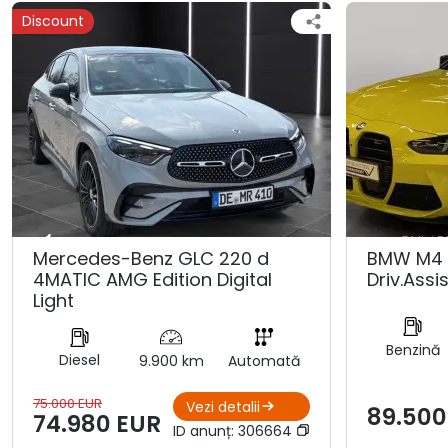
Discount
Mercedes-Benz GLC 220 d
BMW M4 
4MATIC AMG Edition Digital
Driv.Assis
Light
Benzină
Diesel
9.900 km
Automată
75.000 EUR
Vezi detalii
89.500
74.980 EUR
ID anunț:
306664