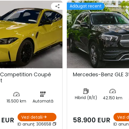
Adăugat recent
Competition Coupé
Mercedes-Benz GLE 3
t
Hibrid (B/E)
42.150 km
16.500 km
Automată
Vezi detalii
Vezi d
 EUR
58.900 EUR
ID anunț:
306658
ID anun