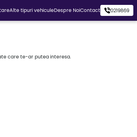
itare
Alte tipuri vehicule
Despre Noi
Contact
0219869
cate care te-ar putea interesa.