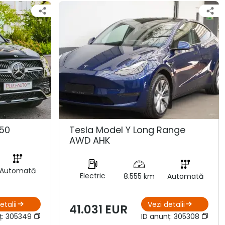
50
Tesla Model Y Long Range
AWD AHK
Automată
Electric
8.555 km
Automată
etalii
Vezi detalii
41.031 EUR
ț:
305349
ID anunț:
305308