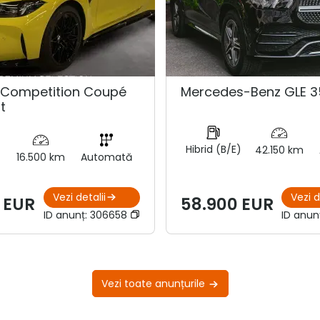
Competition Coupé
Mercedes-Benz GLE 3
t
Hibrid (B/E)
42.150 km
16.500 km
Automată
Vezi detalii
Vezi d
 EUR
58.900 EUR
ID anunț:
306658
ID anun
Vezi toate anunțurile