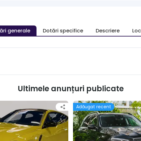
ări generale
Dotări specifice
Descriere
Loc
Ultimele anunțuri publicate
Adăugat recent