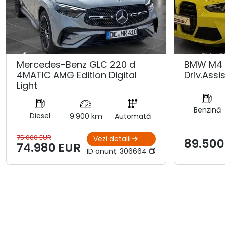
Mercedes-Benz GLC 220 d
BMW M4 
4MATIC AMG Edition Digital
Driv.Assis
Light
Benzină
Diesel
9.900 km
Automată
75.000 EUR
Vezi detalii
89.500
74.980 EUR
ID anunț:
306664