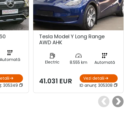
50
Tesla Model Y Long Range
AWD AHK
Automată
Electric
8.555 km
Automată
etalii
Vezi detalii
41.031 EUR
ț:
305349
ID anunț:
305308