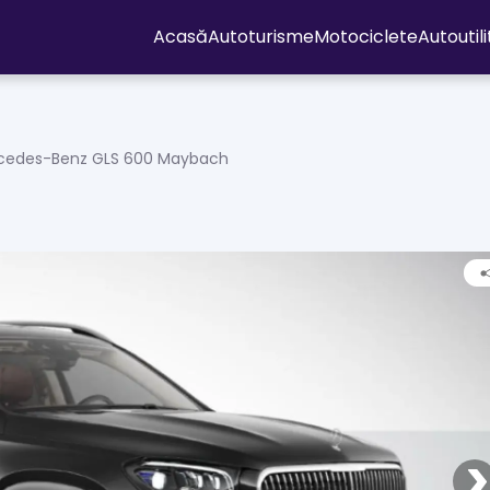
Acasă
Autoturisme
Motociclete
Autoutil
cedes-Benz GLS 600 Maybach