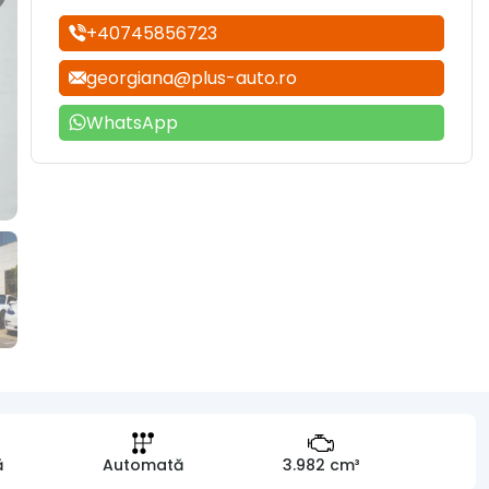
+40745856723
georgiana@plus-auto.ro
WhatsApp
ă
Automată
3.982 cm³