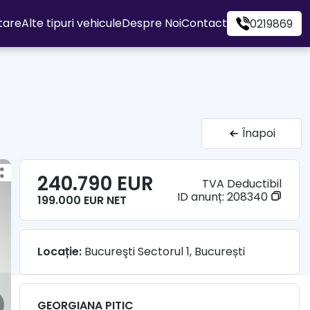
itare
Alte tipuri vehicule
Despre Noi
Contact
0219869
Înapoi
240.790 EUR
TVA Deductibil
ID anunț:
208340
199.000 EUR NET
Locație:
Bucureşti Sectorul 1, București
GEORGIANA PITIC