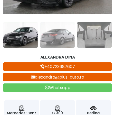
ALEXANDRA DINA
+40723687607
alexandra@plus-auto.ro
Whatsapp
Mercedes-Benz
C 300
Berlină