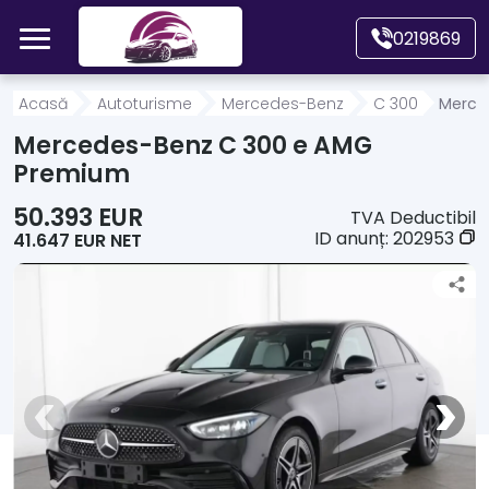
Mergi direct la conținutul principal
0219869
Acasă
Acasă
Autoturisme
Mercedes-Benz
C 300
Merce
Mercedes-Benz C 300 e AMG
Autoturisme
Premium
50.393 EUR
TVA Deductibil
Motociclete
ID anunț:
202953
41.647 EUR NET
Autoutilitare
Alte tipuri vehicule
Despre Noi
Contact