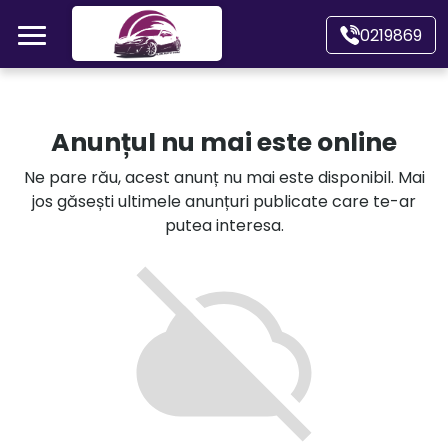
Mergi direct la conținutul principal
0219869
Acasă
Anunțul nu mai este online
Autoturisme
Ne pare rău, acest anunț nu mai este disponibil. Mai
jos găsești ultimele anunțuri publicate care te-ar
Motociclete
putea interesa.
Autoutilitare
Alte tipuri vehicule
Despre Noi
Contact