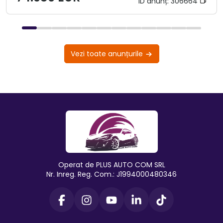
ID anunț:
306664
Vezi toate anunțurile
Operat de PLUS AUTO COM SRL
Nr. Inreg. Reg. Com.: J1994000480346