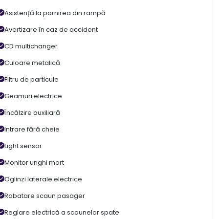
Asistență la pornirea din rampă
Avertizare în caz de accident
CD multichanger
Culoare metalică
Filtru de particule
Geamuri electrice
Încălzire auxiliară
Intrare fără cheie
Light sensor
Monitor unghi mort
Oglinzi laterale electrice
Rabatare scaun pasager
Reglare electrică a scaunelor spate