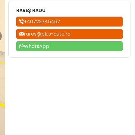
RAREȘ RADU
+40722745467
rares@plus-auto.ro
WhatsApp