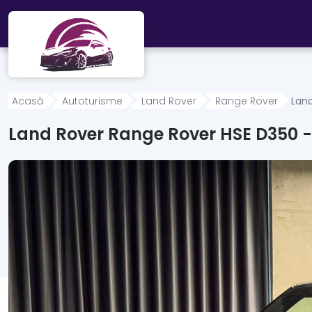
Mergi direct la conținutul principal
Acasă
Autoturisme
Land Rover
Range Rover
Land
Land Rover Range Rover HSE D350 -