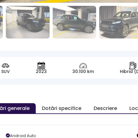
SUV
2023
30.100 km
Hibrid (
ări generale
Dotări specifice
Descriere
Loc
Android Auto