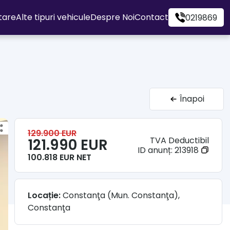
itare
Alte tipuri vehicule
Despre Noi
Contact
0219869
Înapoi
129.900 EUR
TVA Deductibil
121.990 EUR
ID anunț:
213918
100.818 EUR NET
Locație:
Constanţa (Mun. Constanţa),
Constanţa