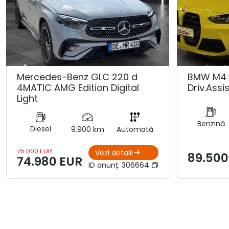
Mercedes-Benz GLC 220 d
BMW M4 
4MATIC AMG Edition Digital
Driv.Assis
Light
Benzină
Diesel
9.900 km
Automată
75.000 EUR
Vezi detalii
89.500
74.980 EUR
ID anunț:
306664