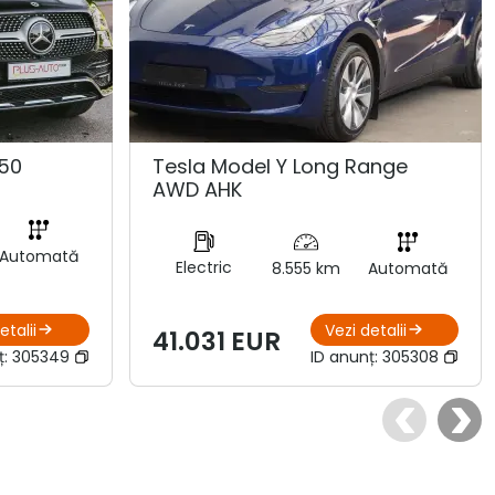
50
Tesla Model Y Long Range
AWD AHK
Automată
Electric
8.555 km
Automată
etalii
Vezi detalii
41.031 EUR
ț:
305349
ID anunț:
305308