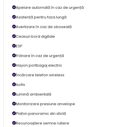
Apelare automată în caz de urgență
Asistență pentru faza lungă
Avertizare în caz de oboseală
Ceasuri bord digitale
ESP
Frânare în caz de urgență
Hayon portbagaj electric
Încărcare telefon wireless
Isofix
Lumină ambientală
Monitorizare presiune anvelope
Plafon panoramic din sticlă
Recunoaștere semne rutiere