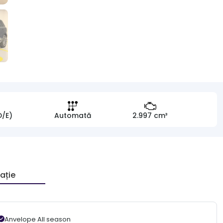
D/E)
Automată
2.997 cm³
ație
Anvelope All season