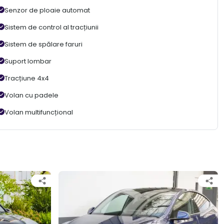
Senzor de ploaie automat
Sistem de control al tracțiunii
Sistem de spălare faruri
Suport lombar
Tracțiune 4x4
Volan cu padele
Volan multifuncțional