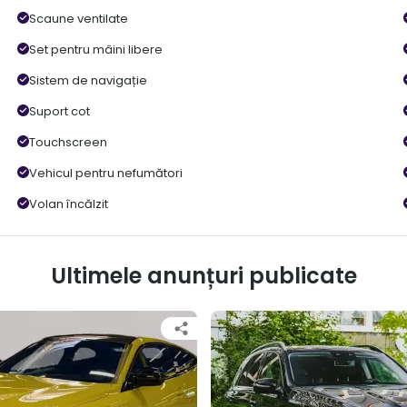
Scaune ventilate
Set pentru mâini libere
Sistem de navigație
Suport cot
Touchscreen
Vehicul pentru nefumători
Volan încălzit
Ultimele anunțuri publicate