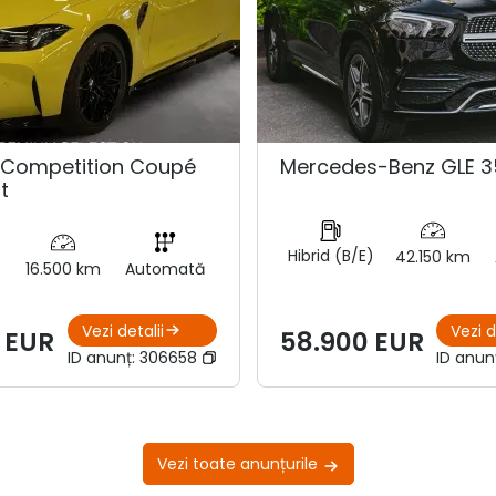
Competition Coupé
Mercedes-Benz GLE 3
t
Hibrid (B/E)
42.150 km
16.500 km
Automată
Vezi detalii
Vezi d
 EUR
58.900 EUR
ID anunț:
306658
ID anun
Vezi toate anunțurile