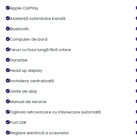
Apple CarPlay
Asistență schimbare bandă
Bluetooth
Computer de bord
Faruri cu faza lungă fără orbire
Garanție
Head up display
Închidere centralizată
Jante de aliaj
Manual de service
Oglinda retrovizoare cu întunecare automată
Port USB
Reglare electrică a scaunelor