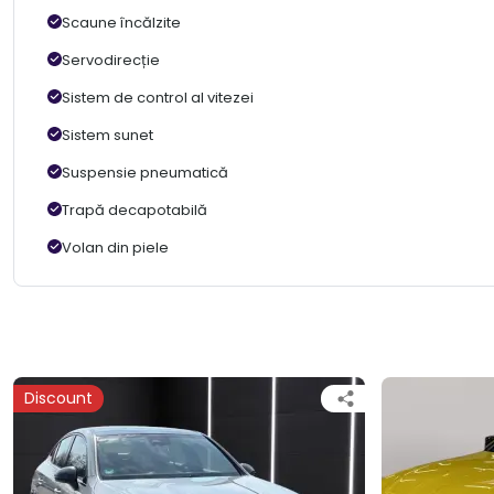
Scaune încălzite
Servodirecție
Sistem de control al vitezei
Sistem sunet
Suspensie pneumatică
Trapă decapotabilă
Volan din piele
Discount