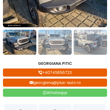
GEORGIANA PITIC
+40745856723
georgiana@plus-auto.ro
Whatsapp