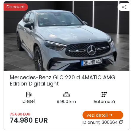
Discount
Mercedes-Benz GLC 220 d 4MATIC AMG
Edition Digital Light
Diesel
9.900 km
Automată
75.000 EUR
Vezi detalii
74.980 EUR
ID anunț:
306664