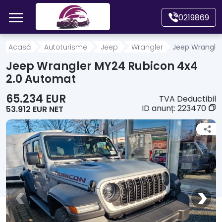
Mergi direct la conținutul principal
0219869
Acasă
Acasă
Autoturisme
Jeep
Wrangler
Jeep Wrangle
Jeep Wrangler MY24 Rubicon 4x4
Autoturisme
2.0 Automat
65.234 EUR
TVA Deductibil
Motociclete
ID anunț:
223470
53.912 EUR NET
Autoutilitare
Alte tipuri vehicule
Despre Noi
Contact