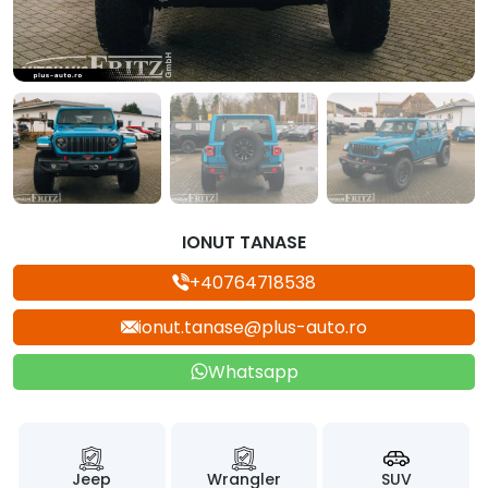
IONUT TANASE
+40764718538
ionut.tanase@plus-auto.ro
Whatsapp
Jeep
Wrangler
SUV