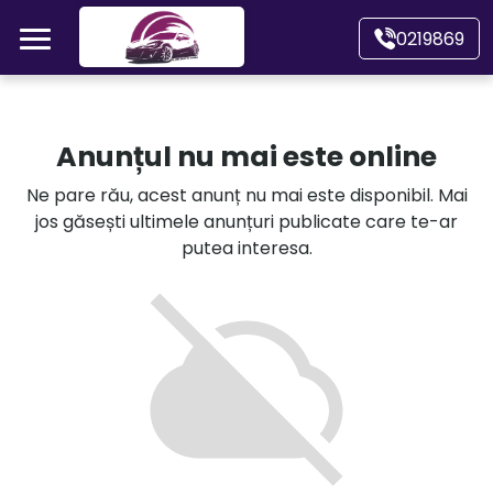
Mergi direct la conținutul principal
0219869
Acasă
Anunțul nu mai este online
Autoturisme
Ne pare rău, acest anunț nu mai este disponibil. Mai
jos găsești ultimele anunțuri publicate care te-ar
Motociclete
putea interesa.
Autoutilitare
Alte tipuri vehicule
Despre Noi
Contact