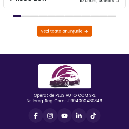
ID anunț:
306664
Vezi toate anunțurile
Operat de PLUS AUTO COM SRL
Nr. Inreg. Reg. Com.: J1994000480346