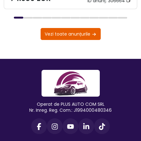
ID anunț:
306664
Vezi toate anunțurile
Operat de PLUS AUTO COM SRL
Nr. Inreg. Reg. Com.: J1994000480346