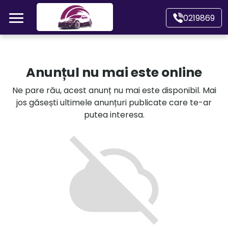
Mergi direct la conținutul principal
0219869
Acasă
Anunțul nu mai este online
Autoturisme
Ne pare rău, acest anunț nu mai este disponibil. Mai
jos găsești ultimele anunțuri publicate care te-ar
Motociclete
putea interesa.
Autoutilitare
Alte tipuri vehicule
Despre Noi
Contact