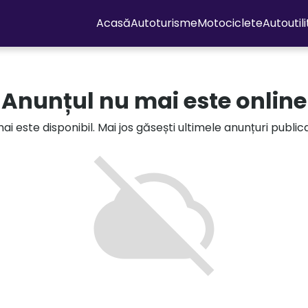
Acasă
Autoturisme
Motociclete
Autoutil
Anunțul nu mai este online
i este disponibil. Mai jos găsești ultimele anunțuri publi