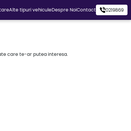
itare
Alte tipuri vehicule
Despre Noi
Contact
0219869
cate care te-ar putea interesa.