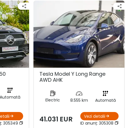
50
Tesla Model Y Long Range
AWD AHK
Automată
Electric
8.555 km
Automată
etalii
Vezi detalii
41.031 EUR
ț:
305349
ID anunț:
305308