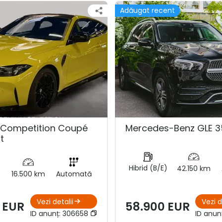
Adăugat recent
Competition Coupé
Mercedes-Benz GLE 3
t
Hibrid (B/E)
42.150 km
16.500 km
Automată
Vezi detalii
Vezi d
 EUR
58.900 EUR
ID anunț:
306658
ID anun