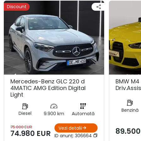
Discount
Mercedes-Benz GLC 220 d
BMW M4 
4MATIC AMG Edition Digital
Driv.Assis
Light
Benzină
Diesel
9.900 km
Automată
75.000 EUR
Vezi detalii
89.500
74.980 EUR
ID anunț:
306664