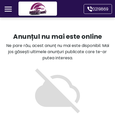
Mergi direct la conținutul principal
0219869
Acasă
Anunțul nu mai este online
Autoturisme
Ne pare rău, acest anunț nu mai este disponibil. Mai
jos găsești ultimele anunțuri publicate care te-ar
Motociclete
putea interesa.
Autoutilitare
Alte tipuri vehicule
Despre Noi
Contact