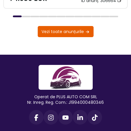
ID anunț:
306664
Vezi toate anunțurile
Operat de PLUS AUTO COM SRL
Nr. Inreg. Reg. Com.: J1994000480346