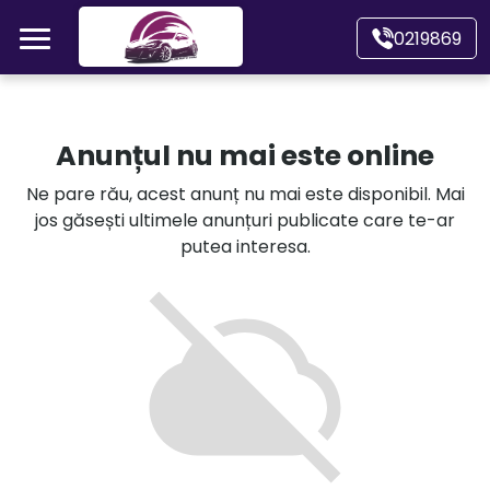
Mergi direct la conținutul principal
0219869
Acasă
Anunțul nu mai este online
Autoturisme
Ne pare rău, acest anunț nu mai este disponibil. Mai
jos găsești ultimele anunțuri publicate care te-ar
Motociclete
putea interesa.
Autoutilitare
Alte tipuri vehicule
Despre Noi
Contact