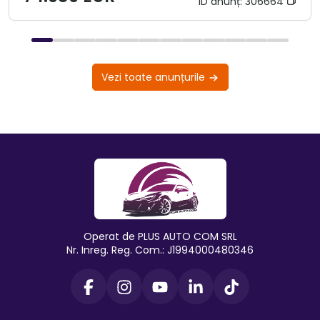
ID anunț:
306664
Vezi toate anunțurile
Operat de PLUS AUTO COM SRL
Nr. Inreg. Reg. Com.: J1994000480346