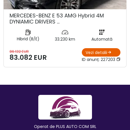
MERCEDES-BENZ E 53 AMG Hybrid 4M
DYNIAMIC DRIVERS …
Hibrid (B/E)
33.230 km
Automată
86.132 EUR
Vezi detalii
83.082 EUR
ID anunț:
227203
Operat de PLUS AUTO COM SRL