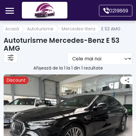
Mergi direct la conținutul principal
0219869
Acasă
Acasă
Autoturisme
Mercedes-Benz
E 53 AMG
Autoturisme Mercedes-Benz E 53
Autoturisme
AMG
Motociclete
Afișează de la 1 la 1 din 1 rezultate
Discount
Autoutilitare
Alte tipuri vehicule
Despre Noi
Contact