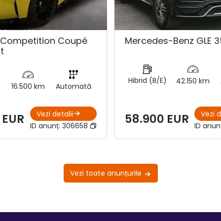
Competition Coupé
Mercedes-Benz GLE 3
t
Hibrid (B/E)
42.150 km
16.500 km
Automată
Vezi detalii
Vezi d
 EUR
58.900 EUR
ID anunț:
306658
ID anun
Vezi toate anunțurile