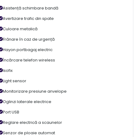
Asistență schimbare bandă
Avertizare trafic din spate
Culoare metalică
Frânare în caz de urgență
Hayon portbagaj electric
Încărcare telefon wireless
Isofix
Light sensor
Monitorizare presiune anvelope
Oglinzi laterale electrice
Port USB
Reglare electrică a scaunelor
Senzor de ploaie automat