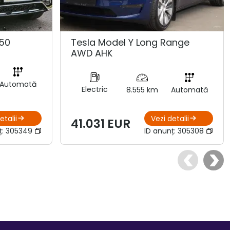
50
Tesla Model Y Long Range
AWD AHK
Automată
Electric
8.555 km
Automată
etalii
Vezi detalii
41.031 EUR
ț:
305349
ID anunț:
305308