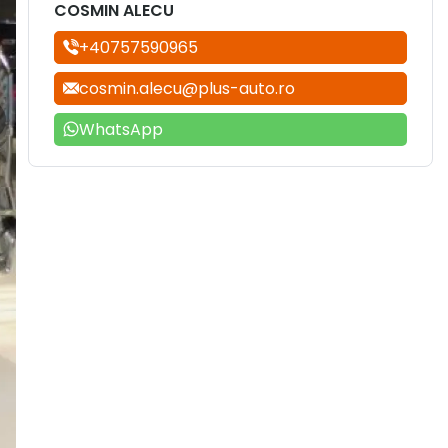
COSMIN ALECU
+40757590965
cosmin.alecu@plus-auto.ro
WhatsApp