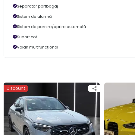
Separator portbagaj
Sistem de alarmă
Sistem de pornire/oprire automată
Suport cot
Volan multifuncțional
Discount