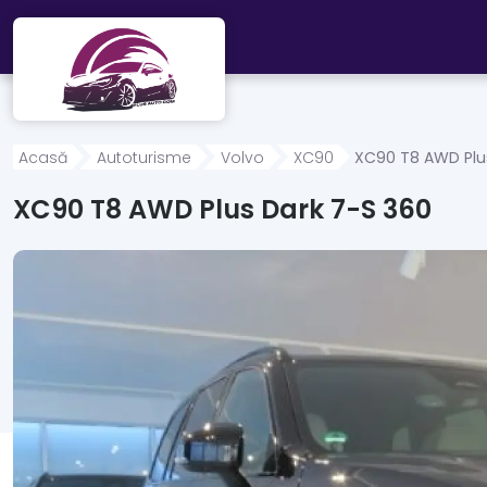
Mergi direct la conținutul principal
Acasă
Autoturisme
Volvo
XC90
XC90 T8 AWD Plu
XC90 T8 AWD Plus Dark 7-S 360