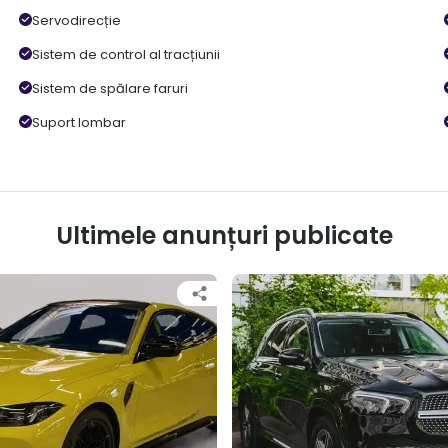
Servodirecție
Sistem de control al tracțiunii
Sistem de spălare faruri
Suport lombar
Ultimele anunțuri publicate