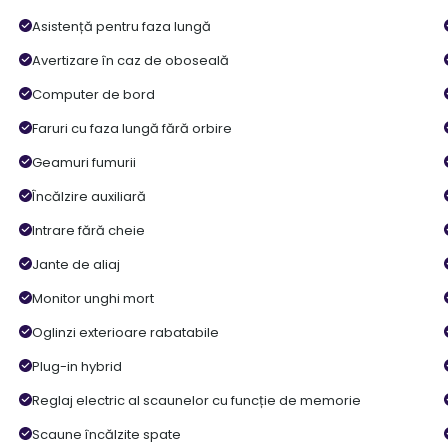
Asistență pentru faza lungă
Avertizare în caz de oboseală
Computer de bord
Faruri cu faza lungă fără orbire
Geamuri fumurii
Încălzire auxiliară
Intrare fără cheie
Jante de aliaj
Monitor unghi mort
Oglinzi exterioare rabatabile
Plug-in hybrid
Reglaj electric al scaunelor cu funcție de memorie
Scaune încălzite spate