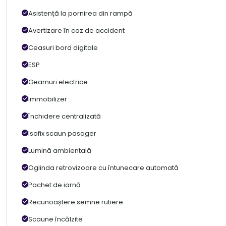
Asistență la pornirea din rampă
Avertizare în caz de accident
Ceasuri bord digitale
ESP
Geamuri electrice
Immobilizer
Închidere centralizată
Isofix scaun pasager
Lumină ambientală
Oglinda retrovizoare cu întunecare automată
Pachet de iarnă
Recunoaștere semne rutiere
Scaune încălzite