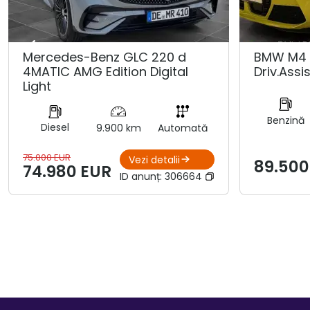
Mercedes-Benz GLC 220 d
BMW M4 
4MATIC AMG Edition Digital
Driv.Assis
Light
Benzină
Diesel
9.900 km
Automată
75.000 EUR
Vezi detalii
89.500
74.980 EUR
ID anunț:
306664