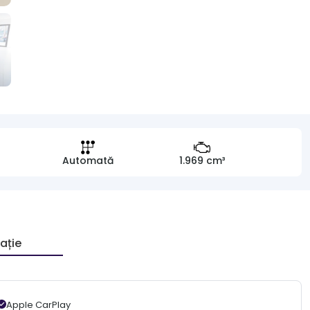
Automată
1.969 cm³
ație
Apple CarPlay