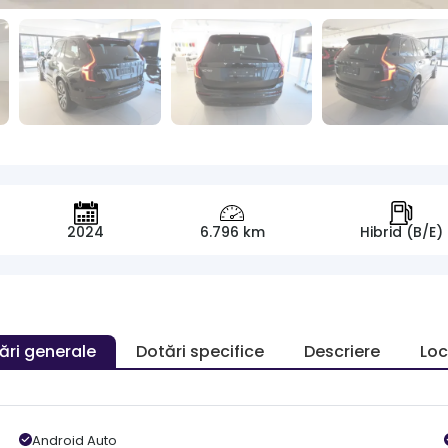
2024
6.796 km
Hibrid (B/E)
ări generale
Dotări specifice
Descriere
Loc
Android Auto