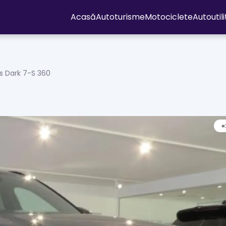
Acasă
Autoturisme
Motociclete
Autoutil
s Dark 7-S 360