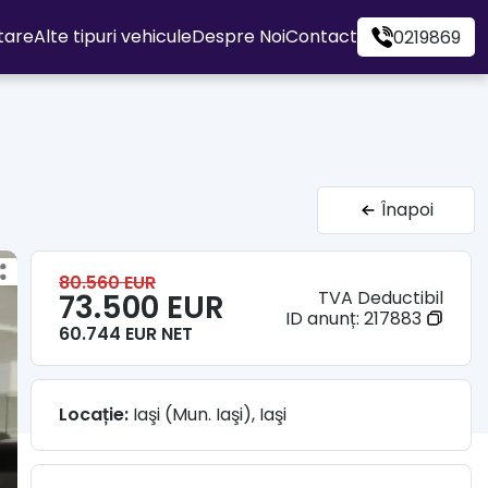
itare
Alte tipuri vehicule
Despre Noi
Contact
0219869
Înapoi
80.560 EUR
TVA Deductibil
73.500 EUR
ID anunț:
217883
60.744 EUR NET
Locație:
Iaşi (Mun. Iaşi), Iaşi