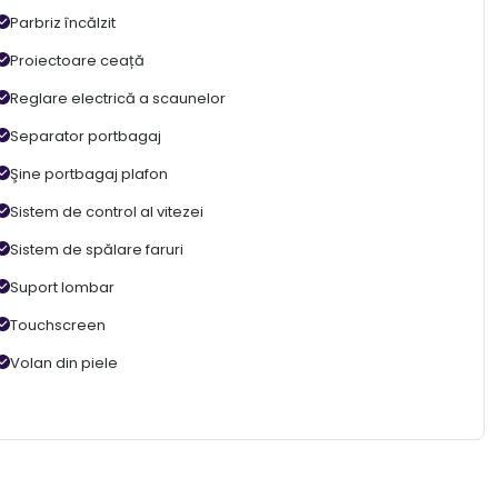
Parbriz încălzit
Proiectoare ceață
Reglare electrică a scaunelor
Separator portbagaj
Şine portbagaj plafon
Sistem de control al vitezei
Sistem de spălare faruri
Suport lombar
Touchscreen
Volan din piele