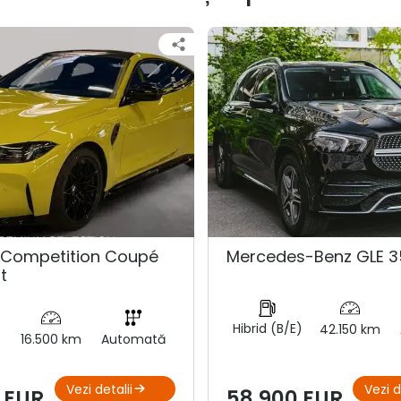
Competition Coupé
Mercedes-Benz GLE 3
t
Hibrid (B/E)
42.150 km
16.500 km
Automată
Vezi detalii
Vezi d
 EUR
58.900 EUR