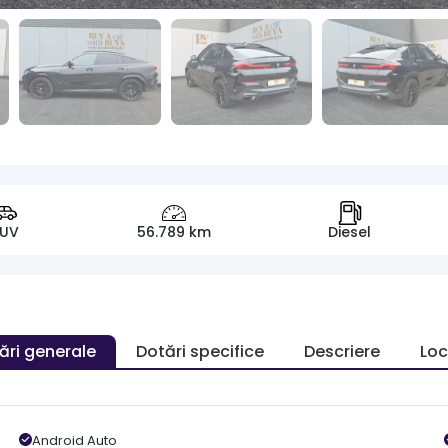
SUV
56.789 km
Diesel
ări generale
Dotări specifice
Descriere
Loc
Android Auto