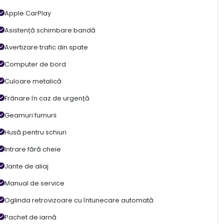
Apple CarPlay
Asistență schimbare bandă
Avertizare trafic din spate
Computer de bord
Culoare metalică
Frânare în caz de urgență
Geamuri fumurii
Husă pentru schiuri
Intrare fără cheie
Jante de aliaj
Manual de service
Oglinda retrovizoare cu întunecare automată
Pachet de iarnă