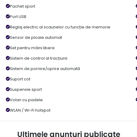
Pachet sport
Port USB
Reglaj electric al scaunelor cu funcție de memorie
Senzor de ploaie automat
Set pentru mâini libere
Sistem de control al tracțiunii
Sistem de pornire/oprire automată
Suport cot
Suspensie sport
Volan cu padele
WLAN / Wi-Fi hotspot
Ultimele anunțuri publicate