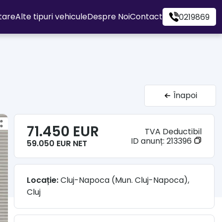
itare
Alte tipuri vehicule
Despre Noi
Contact
0219869
Înapoi
71.450 EUR
TVA Deductibil
ID anunț:
213396
59.050 EUR NET
Locație:
Cluj-Napoca (Mun. Cluj-Napoca),
Cluj