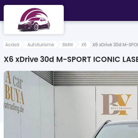
Mergi direct la conținutul principal
Acasă
Autoturisme
BMW
X6
X6 xDrive 30d M-SPO
X6 xDrive 30d M-SPORT ICONIC LA