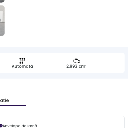
Automată
2.993 cm³
ație
Anvelope de iarnă