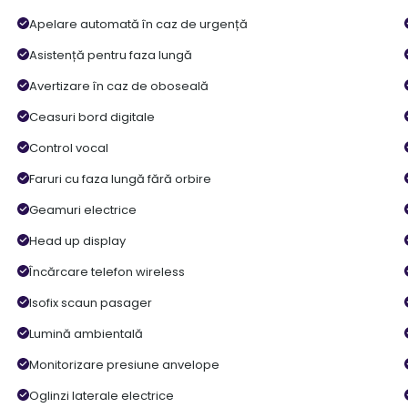
Apelare automată în caz de urgență
Asistență pentru faza lungă
Avertizare în caz de oboseală
Ceasuri bord digitale
Control vocal
Faruri cu faza lungă fără orbire
Geamuri electrice
Head up display
Încărcare telefon wireless
Isofix scaun pasager
Lumină ambientală
Monitorizare presiune anvelope
Oglinzi laterale electrice