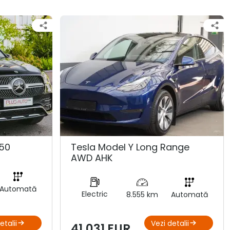
50
Tesla Model Y Long Range
AWD AHK
Automată
Electric
8.555 km
Automată
etalii
Vezi detalii
41.031 EUR