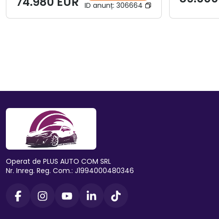
74.980 EUR
ID anunț:
306664
Operat de PLUS AUTO COM SRL
Nr. Inreg. Reg. Com.: J1994000480346