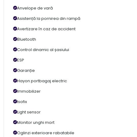
Anvelope de vară
Asistență la pornirea din rampă
Avertizare în caz de accident
Bluetooth
Control dinamic al șasiului
ESP
Garanție
Hayon portbagaj electric
Immobilizer
Isofix
Light sensor
Monitor unghi mort
Oglinzi exterioare rabatabile