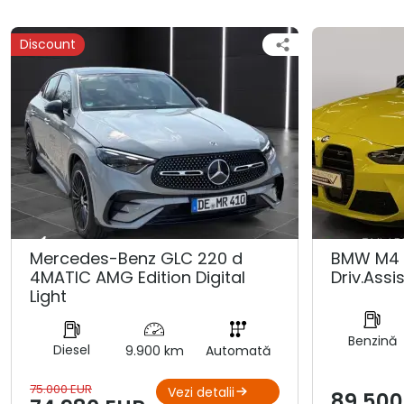
Discount
Mercedes-Benz GLC 220 d
BMW M4 
4MATIC AMG Edition Digital
Driv.Assis
Light
Benzină
Diesel
9.900 km
Automată
75.000 EUR
Vezi detalii
89.500