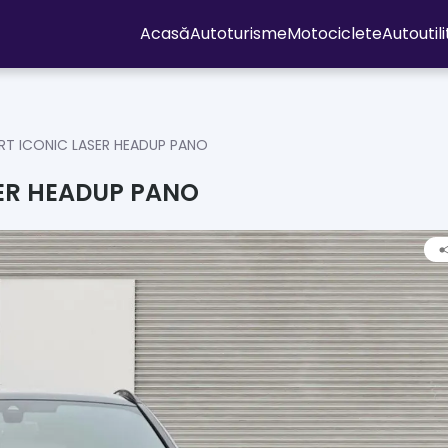
Acasă
Autoturisme
Motociclete
Autoutil
RT ICONIC LASER HEADUP PANO
SER HEADUP PANO