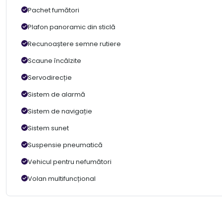
Pachet fumători
Plafon panoramic din sticlă
Recunoaștere semne rutiere
Scaune încălzite
Servodirecție
Sistem de alarmă
Sistem de navigație
Sistem sunet
Suspensie pneumatică
Vehicul pentru nefumători
Volan multifuncțional