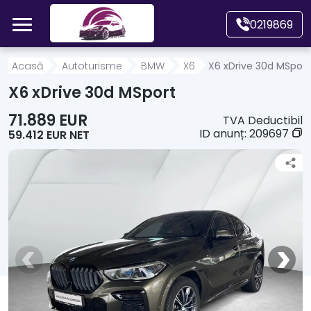
Mergi direct la conținutul principal
0219869
Acasă
Acasă
Autoturisme
BMW
X6
X6 xDrive 30d MSport
X6 xDrive 30d MSport
Autoturisme
71.889 EUR
TVA Deductibil
ID anunț:
209697
59.412 EUR NET
Motociclete
Autoutilitare
Alte tipuri vehicule
Despre Noi
Contact