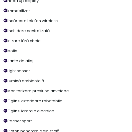
Head up display
Immobilizer
Încărcare telefon wireless
Închidere centralizată
Intrare fără cheie
Isofix
Jante de aliaj
Light sensor
Lumină ambientală
Monitorizare presiune anvelope
Oglinzi exterioare rabatabile
Oglinzi laterale electrice
Pachet sport
Plafon panoramic din sticlă