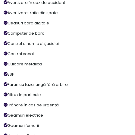
Avertizare în caz de accident
Avertizare trafic din spate
Ceasuri bord digitale
Computer de bord
Control dinamic al șasiului
Control vocal
Culoare metalică
ESP
Faruri cu faza lungă fără orbire
Filtru de particule
Frânare în caz de urgență
Geamuri electrice
Geamuri fumurii