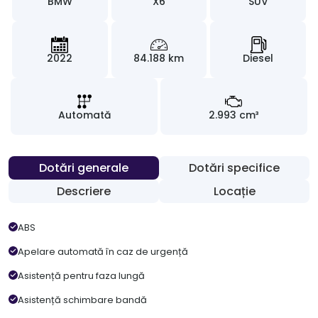
BMW
X6
SUV
2022
84.188 km
Diesel
Automată
2.993 cm³
Dotări generale
Dotări specifice
Descriere
Locație
ABS
Apelare automată în caz de urgență
Asistență pentru faza lungă
Asistență schimbare bandă