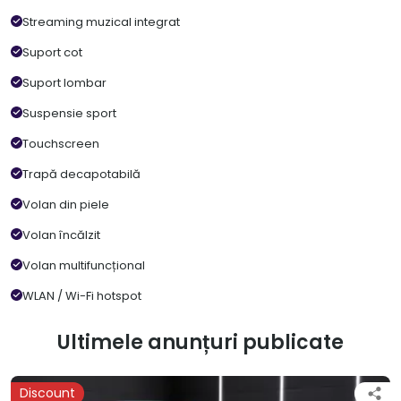
Streaming muzical integrat
Suport cot
Suport lombar
Suspensie sport
Touchscreen
Trapă decapotabilă
Volan din piele
Volan încălzit
Volan multifuncțional
WLAN / Wi-Fi hotspot
Ultimele anunțuri publicate
Discount