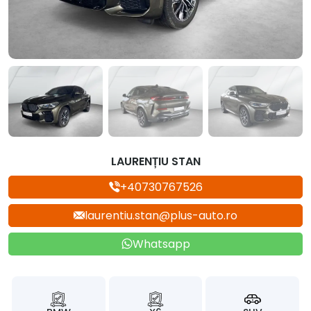
LAURENȚIU STAN
+40730767526
laurentiu.stan@plus-auto.ro
Whatsapp