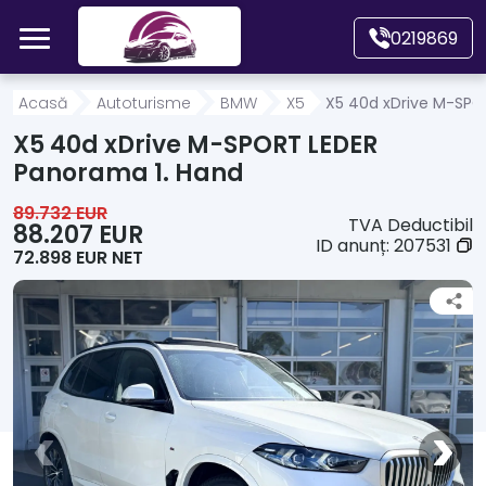
Mergi direct la conținutul principal
0219869
Acasă
Acasă
Autoturisme
BMW
X5
X5 40d xDrive M-SPO
X5 40d xDrive M-SPORT LEDER
Autoturisme
Panorama 1. Hand
89.732 EUR
TVA Deductibil
Motociclete
88.207 EUR
ID anunț:
207531
72.898 EUR NET
Autoutilitare
Alte tipuri vehicule
Despre Noi
Contact