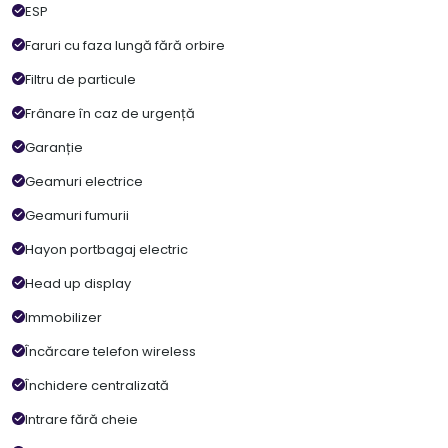
ESP
Faruri cu faza lungă fără orbire
Filtru de particule
Frânare în caz de urgență
Garanție
Geamuri electrice
Geamuri fumurii
Hayon portbagaj electric
Head up display
Immobilizer
Încărcare telefon wireless
Închidere centralizată
Intrare fără cheie