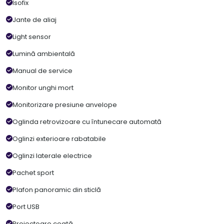
Isofix
Jante de aliaj
Light sensor
Lumină ambientală
Manual de service
Monitor unghi mort
Monitorizare presiune anvelope
Oglinda retrovizoare cu întunecare automată
Oglinzi exterioare rabatabile
Oglinzi laterale electrice
Pachet sport
Plafon panoramic din sticlă
Port USB
Proiectoare ceață