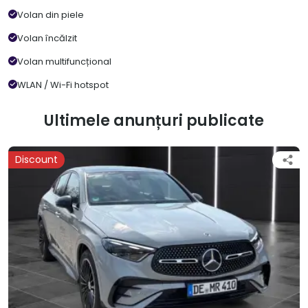
Volan din piele
Volan încălzit
Volan multifuncțional
WLAN / Wi-Fi hotspot
Ultimele anunțuri publicate
Discount