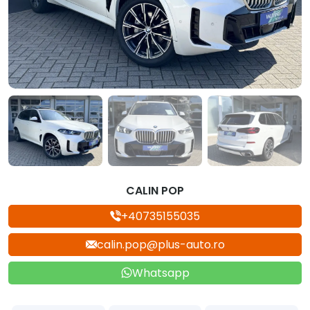
CALIN POP
+40735155035
calin.pop@plus-auto.ro
Whatsapp