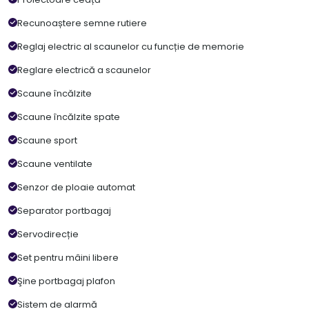
Recunoaștere semne rutiere
Reglaj electric al scaunelor cu funcție de memorie
Reglare electrică a scaunelor
Scaune încălzite
Scaune încălzite spate
Scaune sport
Scaune ventilate
Senzor de ploaie automat
Separator portbagaj
Servodirecție
Set pentru mâini libere
Şine portbagaj plafon
Sistem de alarmă