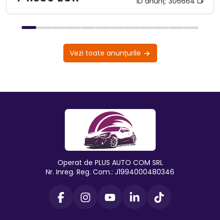
ID anunț:
306664
Vezi toate anunțurile
Operat de PLUS AUTO COM SRL
Nr. Inreg. Reg. Com.: J1994000480346