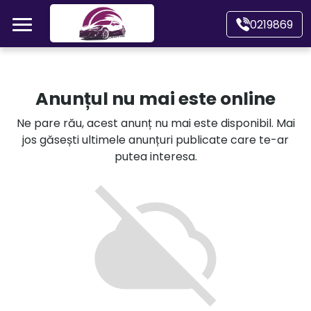
Mergi direct la conținutul principal
0219869
Acasă
Anunțul nu mai este online
Autoturisme
Ne pare rău, acest anunț nu mai este disponibil. Mai
jos găsești ultimele anunțuri publicate care te-ar
Motociclete
putea interesa.
Autoutilitare
Alte tipuri vehicule
Despre Noi
Contact