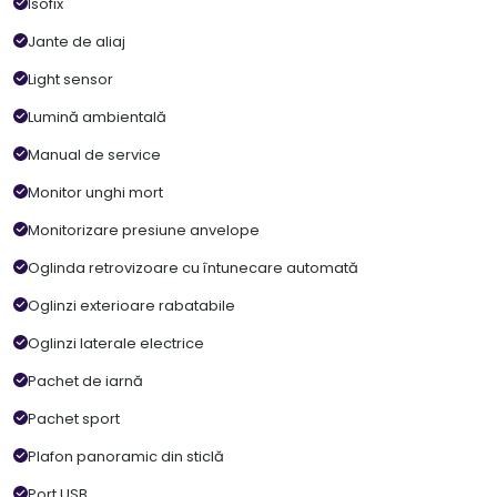
Isofix
Jante de aliaj
Light sensor
Lumină ambientală
Manual de service
Monitor unghi mort
Monitorizare presiune anvelope
Oglinda retrovizoare cu întunecare automată
Oglinzi exterioare rabatabile
Oglinzi laterale electrice
Pachet de iarnă
Pachet sport
Plafon panoramic din sticlă
Port USB