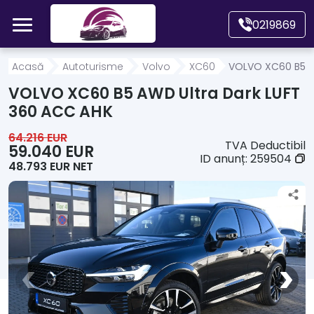
Mergi direct la conținutul principal
0219869
Acasă
Acasă
Autoturisme
Volvo
XC60
VOLVO XC60 B5 A
VOLVO XC60 B5 AWD Ultra Dark LUFT
Autoturisme
360 ACC AHK
64.216 EUR
TVA Deductibil
Motociclete
59.040 EUR
ID anunț:
259504
48.793 EUR NET
Autoutilitare
Alte tipuri vehicule
Despre Noi
Contact