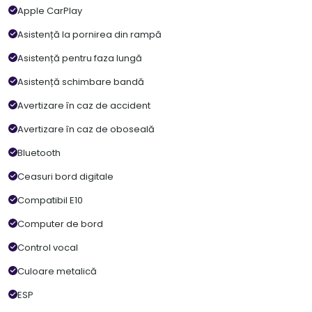
Apple CarPlay
Asistență la pornirea din rampă
Asistență pentru faza lungă
Asistență schimbare bandă
Avertizare în caz de accident
Avertizare în caz de oboseală
Bluetooth
Ceasuri bord digitale
Compatibil E10
Computer de bord
Control vocal
Culoare metalică
ESP