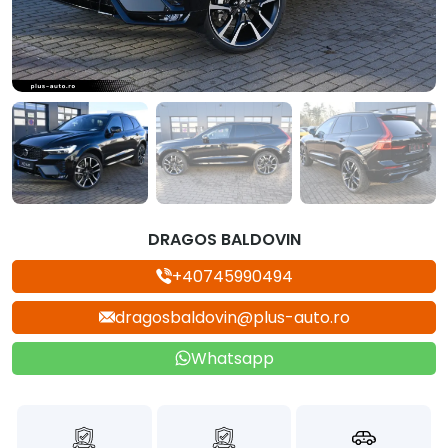
DRAGOS BALDOVIN
+40745990494
dragosbaldovin@plus-auto.ro
Whatsapp