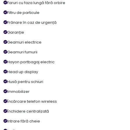
Faruri cu faza lungă fără orbire
Filtru de particule
Frânare în caz de urgență
Garanție
Geamuri electrice
Geamuri fumurii
Hayon portbagaj electric
Head up display
Husă pentru schiuri
Immobilizer
Încărcare telefon wireless
Închidere centralizată
Intrare fără cheie