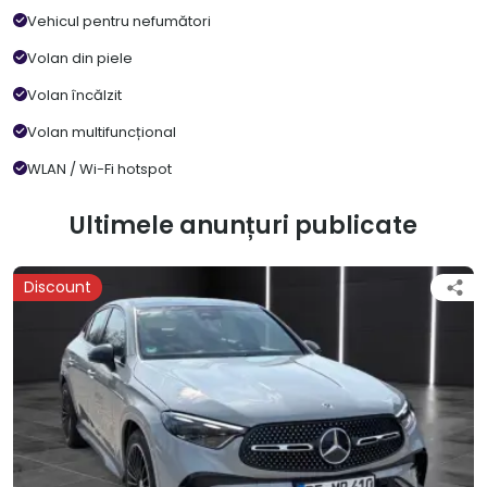
Vehicul pentru nefumători
Volan din piele
Volan încălzit
Volan multifuncțional
WLAN / Wi-Fi hotspot
Ultimele anunțuri publicate
Discount