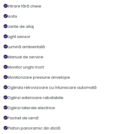
Intrare fără cheie
Isofix
Jante de aliaj
Light sensor
Lumină ambientală
Manual de service
Monitor unghi mort
Monitorizare presiune anvelope
Oglinda retrovizoare cu întunecare automată
Oglinzi exterioare rabatabile
Oglinzi laterale electrice
Pachet de iarnă
Plafon panoramic din sticlă