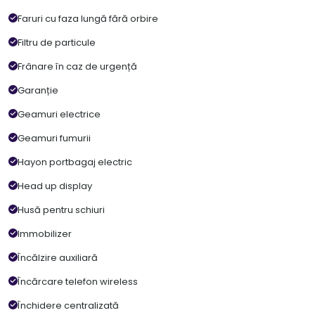
Faruri cu faza lungă fără orbire
Filtru de particule
Frânare în caz de urgență
Garanție
Geamuri electrice
Geamuri fumurii
Hayon portbagaj electric
Head up display
Husă pentru schiuri
Immobilizer
Încălzire auxiliară
Încărcare telefon wireless
Închidere centralizată