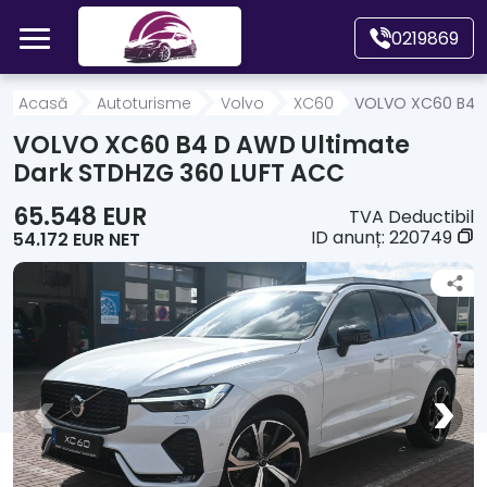
Mergi direct la conținutul principal
0219869
Acasă
Acasă
Autoturisme
Volvo
XC60
VOLVO XC60 B4 D
VOLVO XC60 B4 D AWD Ultimate
Autoturisme
Dark STDHZG 360 LUFT ACC
65.548 EUR
TVA Deductibil
Motociclete
ID anunț:
220749
54.172 EUR NET
Autoutilitare
Alte tipuri vehicule
Despre Noi
Contact