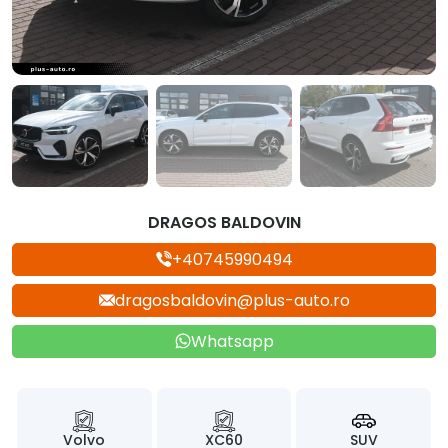
DRAGOS BALDOVIN
+40745990494
dragosbaldovin@plus-auto.ro
Whatsapp
Volvo
XC60
SUV