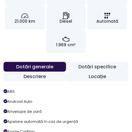
21.000 km
Diesel
Automată
1.969 cm³
Dotări generale
Dotări specifice
Descriere
Locație
ABS
Android Auto
Anvelope de vară
Apelare automată în caz de urgență
Apple CarPlay