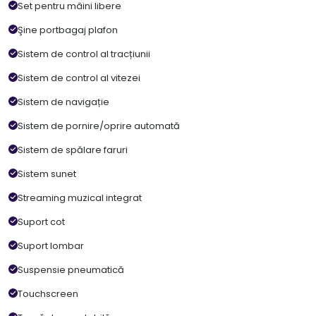
Set pentru mâini libere
Şine portbagaj plafon
Sistem de control al tracțiunii
Sistem de control al vitezei
Sistem de navigație
Sistem de pornire/oprire automată
Sistem de spălare faruri
Sistem sunet
Streaming muzical integrat
Suport cot
Suport lombar
Suspensie pneumatică
Touchscreen