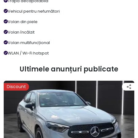
Trapă decapotabilă
Vehicul pentru nefumători
Volan din piele
Volan încălzit
Volan multifuncțional
WLAN / Wi-Fi hotspot
Ultimele anunțuri publicate
Discount