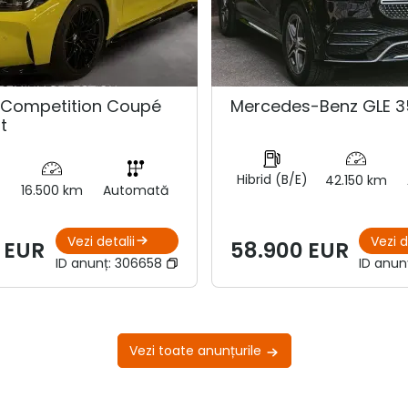
Competition Coupé
Mercedes-Benz GLE 3
t
Hibrid (B/E)
42.150 km
16.500 km
Automată
Vezi detalii
Vezi d
 EUR
58.900 EUR
ID anunț:
306658
ID anun
Vezi toate anunțurile