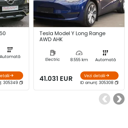
50
Tesla Model Y Long Range
AWD AHK
Automată
Electric
8.555 km
Automată
etalii
Vezi detalii
41.031 EUR
ț:
305349
ID anunț:
305308