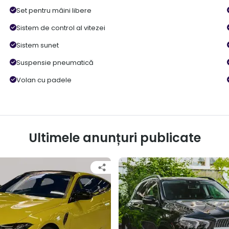
Set pentru mâini libere
Sistem de control al vitezei
Sistem sunet
Suspensie pneumatică
Volan cu padele
Ultimele anunțuri publicate