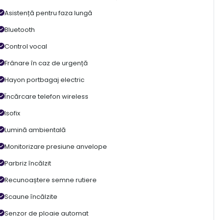
Asistență pentru faza lungă
Bluetooth
Control vocal
Frânare în caz de urgență
Hayon portbagaj electric
Încărcare telefon wireless
Isofix
Lumină ambientală
Monitorizare presiune anvelope
Parbriz încălzit
Recunoaștere semne rutiere
Scaune încălzite
Senzor de ploaie automat