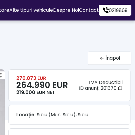
itare
Alte tipuri vehicule
Despre Noi
Contact
0219869
Înapoi
270.073 EUR
TVA Deductibil
264.990 EUR
ID anunț:
201370
219.000 EUR NET
Locație:
Sibiu (Mun. Sibiu), Sibiu