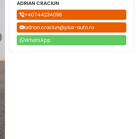
ADRIAN CRACIUN
+40744234098
adrian.craciun@plus-auto.ro
WhatsApp