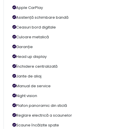
Apple CarPlay
Asistență schimbare bandă
Ceasuri bord digitale
Culoare metalică
Garanție
Head up display
Închidere centralizată
Jante de aliaj
Manual de service
Night vision
Plafon panoramic din sticlă
Reglare electrică a scaunelor
Scaune încălzite spate