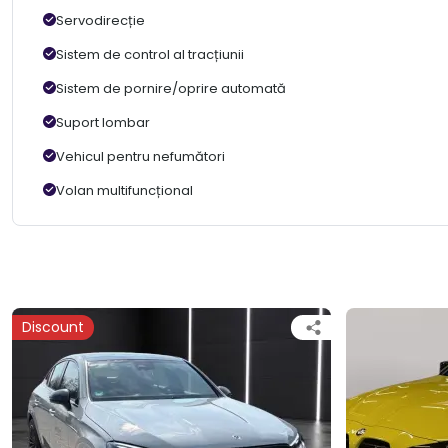
Servodirecție
Sistem de control al tracțiunii
Sistem de pornire/oprire automată
Suport lombar
Vehicul pentru nefumători
Volan multifuncțional
Discount