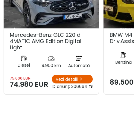
Mercedes-Benz GLC 220 d
BMW M4 
4MATIC AMG Edition Digital
Driv.Assis
Light
Benzină
Diesel
9.900 km
Automată
75.000 EUR
Vezi detalii
89.500
74.980 EUR
ID anunț:
306664