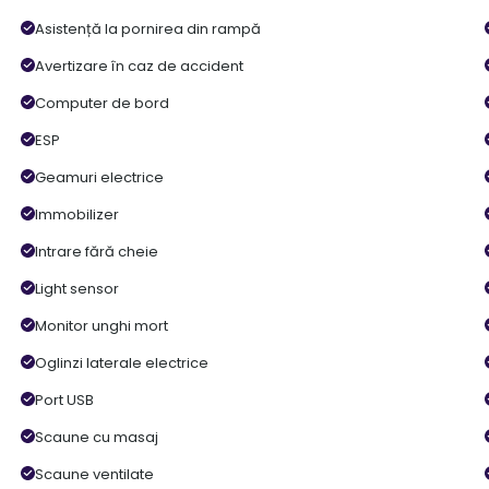
Asistență la pornirea din rampă
Avertizare în caz de accident
Computer de bord
ESP
Geamuri electrice
Immobilizer
Intrare fără cheie
Light sensor
Monitor unghi mort
Oglinzi laterale electrice
Port USB
Scaune cu masaj
Scaune ventilate