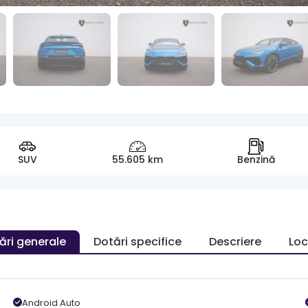
SUV
55.605 km
Benzină
ări generale
Dotări specifice
Descriere
Loc
Android Auto