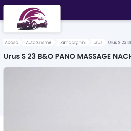
Mergi direct la conținutul principal
Acasă
Autoturisme
Lamborghini
Urus
Urus S 23
Urus S 23 B&O PANO MASSAGE NAC