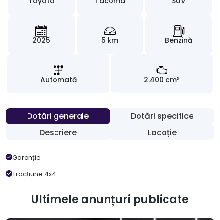
Toyota
Tacoma
SUV
2025
5 km
Benzină
Automată
2.400 cm³
Dotări generale
Dotări specifice
Descriere
Locație
Garanție
Tracțiune 4x4
Ultimele anunțuri publicate