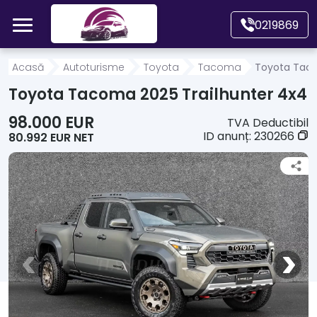
Mergi direct la conținutul principal
0219869
Acasă
Acasă
Autoturisme
Toyota
Tacoma
Toyota Taco
Toyota Tacoma 2025 Trailhunter 4x4
Autoturisme
98.000 EUR
TVA Deductibil
ID anunț:
230266
80.992 EUR NET
Motociclete
Autoutilitare
Alte tipuri vehicule
Despre Noi
Contact