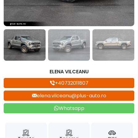
ELENA VILCEANU
+40732011807
elena.vilceanu@plus-auto.ro
Whatsapp