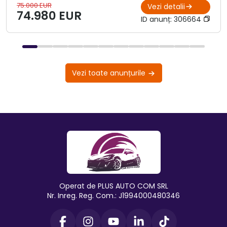
75.000 EUR
Vezi detalii
74.980 EUR
ID anunț:
306664
Vezi toate anunțurile
Operat de PLUS AUTO COM SRL
Nr. Inreg. Reg. Com.: J1994000480346