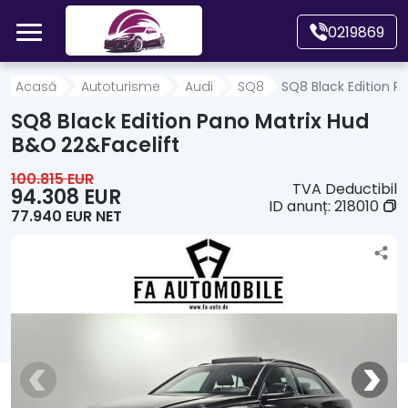
Mergi direct la conținutul principal
0219869
Acasă
Acasă
Autoturisme
Audi
SQ8
SQ8 Black Edition P
SQ8 Black Edition Pano Matrix Hud
Autoturisme
B&O 22&Facelift
100.815 EUR
TVA Deductibil
Motociclete
94.308 EUR
ID anunț:
218010
77.940 EUR NET
Autoutilitare
Alte tipuri vehicule
Despre Noi
Contact