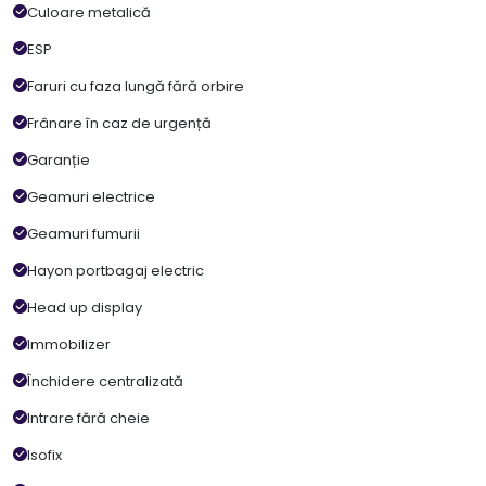
Culoare metalică
ESP
Faruri cu faza lungă fără orbire
Frânare în caz de urgență
Garanție
Geamuri electrice
Geamuri fumurii
Hayon portbagaj electric
Head up display
Immobilizer
Închidere centralizată
Intrare fără cheie
Isofix