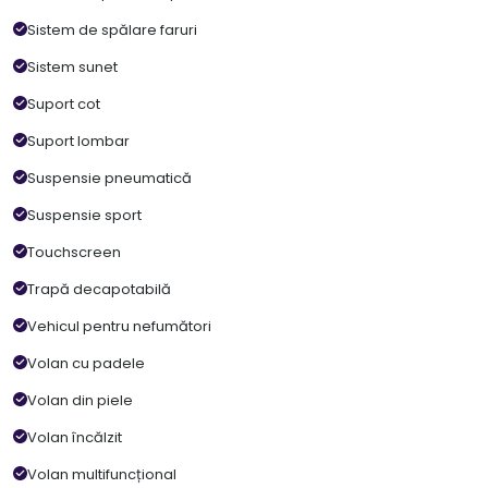
Sistem de spălare faruri
Sistem sunet
Suport cot
Suport lombar
Suspensie pneumatică
Suspensie sport
Touchscreen
Trapă decapotabilă
Vehicul pentru nefumători
Volan cu padele
Volan din piele
Volan încălzit
Volan multifuncțional