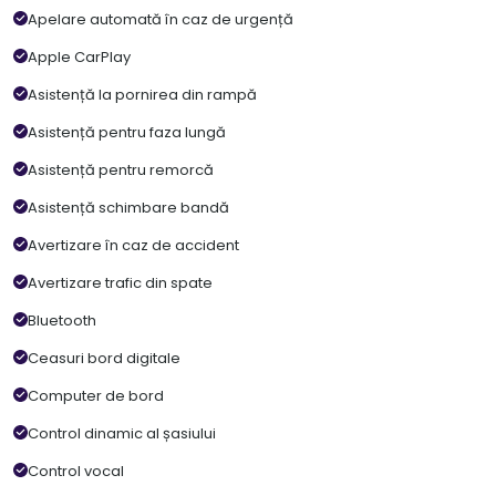
Apelare automată în caz de urgență
Apple CarPlay
Asistență la pornirea din rampă
Asistență pentru faza lungă
Asistență pentru remorcă
Asistență schimbare bandă
Avertizare în caz de accident
Avertizare trafic din spate
Bluetooth
Ceasuri bord digitale
Computer de bord
Control dinamic al șasiului
Control vocal