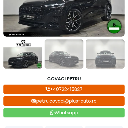
COVACI PETRU
+40722415827
petru.covaci@plus-auto.ro
Whatsapp