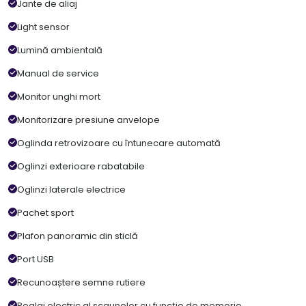
Jante de aliaj
Light sensor
Lumină ambientală
Manual de service
Monitor unghi mort
Monitorizare presiune anvelope
Oglinda retrovizoare cu întunecare automată
Oglinzi exterioare rabatabile
Oglinzi laterale electrice
Pachet sport
Plafon panoramic din sticlă
Port USB
Recunoaștere semne rutiere
Reglaj electric al scaunelor cu funcție de memorie