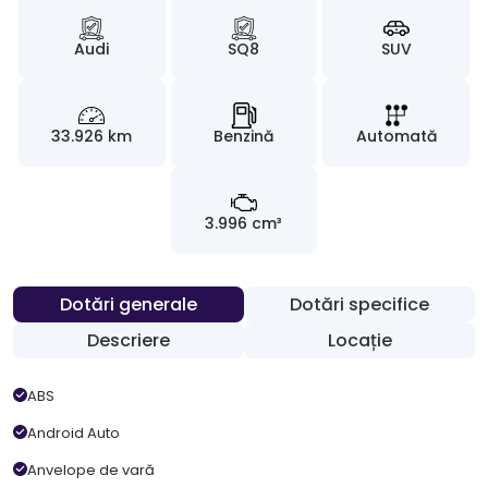
Audi
SQ8
SUV
33.926 km
Benzină
Automată
3.996 cm³
Dotări generale
Dotări specifice
Descriere
Locație
ABS
Android Auto
Anvelope de vară