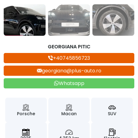
GEORGIANA PITIC
+40745856723
georgiana@plus-auto.ro
Whatsapp
Porsche
Macan
SUV