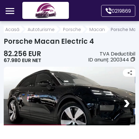
Mergi direct la conținutul principal
0219869
Acasă
Acasă
Autoturisme
Porsche
Macan
Porsche Maca
Porsche Macan Electric 4
Autoturisme
82.256 EUR
TVA Deductibil
ID anunț:
200344
67.980 EUR NET
Motociclete
Autoutilitare
Alte tipuri vehicule
Despre Noi
Contact