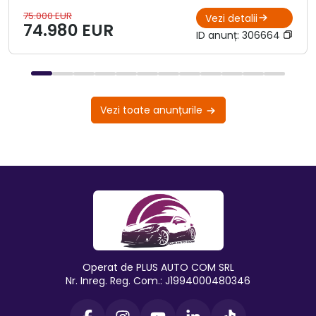
75.000 EUR
Vezi detalii
74.980 EUR
ID anunț:
306664
Vezi toate anunțurile
Operat de PLUS AUTO COM SRL
Nr. Inreg. Reg. Com.: J1994000480346