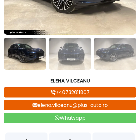
ELENA VILCEANU
+40732011807
elena.vilceanu@plus-auto.ro
Whatsapp