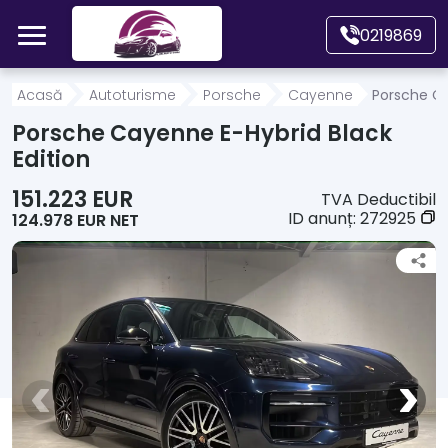
Mergi direct la conținutul principal
0219869
Acasă
Acasă
Autoturisme
Porsche
Cayenne
Porsche Ca
Porsche Cayenne E-Hybrid Black
Autoturisme
Edition
151.223 EUR
TVA Deductibil
Motociclete
ID anunț:
272925
124.978 EUR NET
Autoutilitare
Alte tipuri vehicule
Despre Noi
Contact