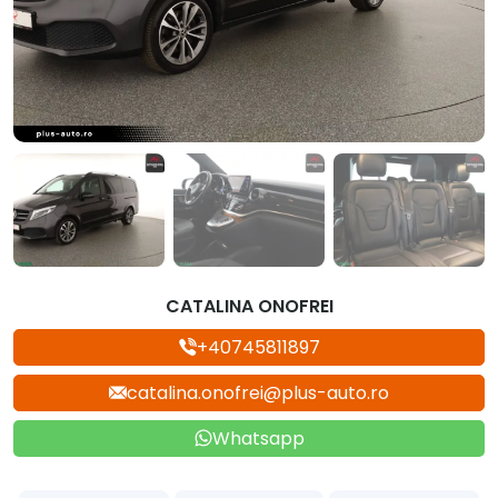
CATALINA ONOFREI
+40745811897
catalina.onofrei@plus-auto.ro
Whatsapp