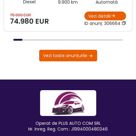
Diesel
9.900 km
Automată
75.000 EUR
Vezi detalii
74.980 EUR
ID anunț:
306664
Vezi toate anunțurile
Operat de PLUS AUTO COM SRL
Nr. Inreg. Reg. Com.: J1994000480346