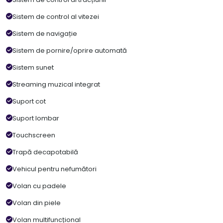
Sistem de control al vitezei
Sistem de navigație
Sistem de pornire/oprire automată
Sistem sunet
Streaming muzical integrat
Suport cot
Suport lombar
Touchscreen
Trapă decapotabilă
Vehicul pentru nefumători
Volan cu padele
Volan din piele
Volan multifuncțional