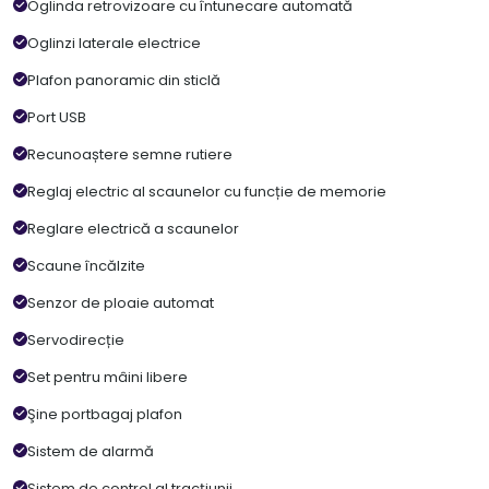
Oglinda retrovizoare cu întunecare automată
Oglinzi laterale electrice
Plafon panoramic din sticlă
Port USB
Recunoaștere semne rutiere
Reglaj electric al scaunelor cu funcție de memorie
Reglare electrică a scaunelor
Scaune încălzite
Senzor de ploaie automat
Servodirecție
Set pentru mâini libere
Şine portbagaj plafon
Sistem de alarmă
Sistem de control al tracțiunii