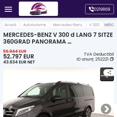
Mergi direct la conținutul principal
0219869
Acasă
Acasă
Autoturisme
Mercedes-Benz
V 300
MERCED
MERCEDES-BENZ V 300 d LANG 7 SITZE
Autoturisme
360GRAD PANORAMA …
56.844 EUR
TVA Deductibil
Motociclete
52.797 EUR
ID anunț:
252221
43.634 EUR NET
Autoutilitare
Alte tipuri vehicule
Despre Noi
Contact