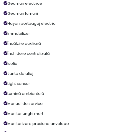
Geamuri electrice
Geamuri fumurii
Hayon portbagaj electric
Immobilizer
Încălzire auxiliară
Închidere centralizată
Isofix
Jante de aliaj
Light sensor
Lumină ambientală
Manual de service
Monitor unghi mort
Monitorizare presiune anvelope