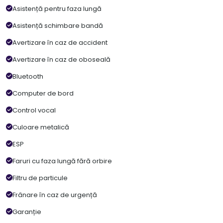
Asistență pentru faza lungă
Asistență schimbare bandă
Avertizare în caz de accident
Avertizare în caz de oboseală
Bluetooth
Computer de bord
Control vocal
Culoare metalică
ESP
Faruri cu faza lungă fără orbire
Filtru de particule
Frânare în caz de urgență
Garanție